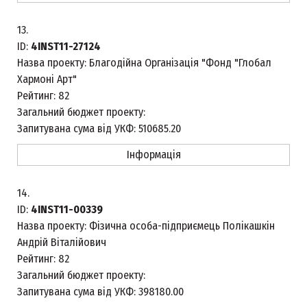
13.
ID:
4INST11-27124
Назва проекту:
Благодійна Організація "Фонд "Глобал
Хармоні Арт"
Рейтинг:
82
Загальний бюджет проекту:
Запитувана сума від УКФ:
510685.20
Інформація
14.
ID:
4INST11-00339
Назва проекту:
Фізична особа-підприємець Полікашкін
Андрій Віталійович
Рейтинг:
82
Загальний бюджет проекту:
Запитувана сума від УКФ:
398180.00