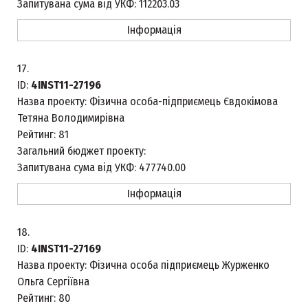
Запитувана сума від УКФ:
112203.03
Інформація
17.
ID:
4INST11-27196
Назва проекту:
Фізична особа-підприємець Євдокімова
Тетяна Володимирівна
Рейтинг:
81
Загальний бюджет проекту:
Запитувана сума від УКФ:
477740.00
Інформація
18.
ID:
4INST11-27169
Назва проекту:
Фізична особа підприємець Журженко
Ольга Сергіївна
Рейтинг:
80