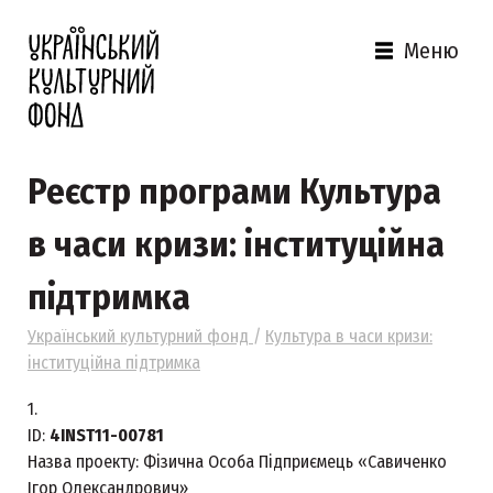
Меню
Реєстр програми Культура
в часи кризи: інституційна
підтримка
Український культурний фонд
/
Культура в часи кризи:
інституційна підтримка
1.
ID:
4INST11-00781
Назва проекту:
Фізична Особа Підприємець «Савиченко
Ігор Олександрович»