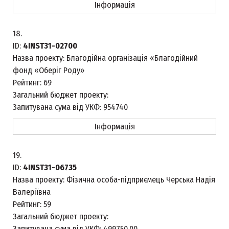
Інформація
18.
ID:
4INST31-02700
Назва проекту:
Благодійна організація «Благодійний
фонд «Оберіг Роду»
Рейтинг:
69
Загальний бюджет проекту:
Запитувана сума від УКФ:
954740
Інформація
19.
ID:
4INST31-06735
Назва проекту:
Фізична особа-підприємець Черська Надія
Валеріївна
Рейтинг:
59
Загальний бюджет проекту:
Запитувана сума від УКФ:
499750.00