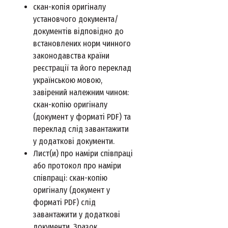
скан-копія оригіналу
установчого документа/
документів відповідно до
встановлених норм чинного
законодавства країни
реєстрації та його переклад
українською мовою,
завірений належним чином:
скан-копію оригіналу
(документ у форматі PDF) та
переклад слід завантажити
у додаткові документи.
Лист(и) про наміри співпраці
або протокол про наміри
співпраці: скан-копію
оригіналу (документ у
форматі PDF) слід
завантажити у додаткові
документи. Зразок