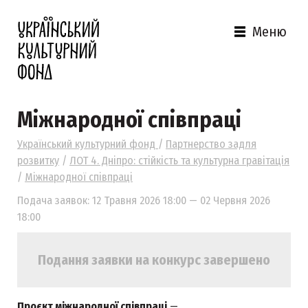
Меню
Міжнародної співпраці
Український культурний фонд
/
Партнерство задля
розвитку
/
ЛОТ 4. Дніпро: стійкість та культурна гравітація
/
Міжнародної співпраці
Подача заявок: 12 Травня 2026 18:00 — 02 Червня 2026
18:00
Подання заявки на конкурс завершено
Проєкт міжнародної співпраці
—