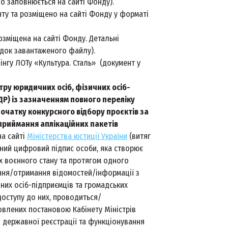
о заповнюється на сайті Фонду).
ту та розміщено на сайті Фонду у форматі
озміщена на сайті Фонду. Детальні
ладок завантаженого файлу).
нгу ЛОТу «Культура. Сталь» (документ у
тру юридичних осіб, фізичних осіб-
ДР) із зазначенням повного переліку
очатку конкурсного відбору проєктів за
 приймання аплікаційних пакетів
на сайті
Міністерства юстиції України
(витяг
ний цифровий підпис особи, яка створює
ах воєнного стану та протягом одного
ння/отримання відомостей/інформації з
них осіб-підприємців та громадських
оступу до них, проводиться/
овлених постановою Кабінету Міністрів
я державної реєстрації та функціонування