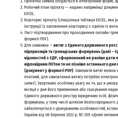
Проєктна заявка (подається в електронній формі, щ
Робочий план проєкту — надано наприкінці докумен
EXCEL.
Кошторис проєкту (спеціальна таблиця EXCEL, яка р
інструкції із заповнення кошторису є однією із вк
Лист-підтвердження про проходження онлайн-трені
форматі PDF).
Для заявника —
витяг з Єдиного державного реєс
підприємців та громадських формувань (далі – Є
відомостей з ЄДР, сформований не раніше дати п
відповідним ЛОТом та не пізніше останнього дня
(документ у форматі PDF)
. Замовити витяг можна 
платний, для замовлення витягу потрібен електрон
запит). Звертаємо особливу увагу на те, що в умов
місяця з дня його припинення або скасування нада
Єдиного державного реєстру юридичних осіб, фізич
формувань, у тому числі шляхом безпосереднього д
забезпечується з урахуванням особливостей, встан
України від 06 березня 2022 р. № 209 «Деякі питанн