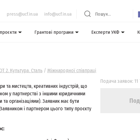
press@ucf.in.ua
info@ucf.in.ua
 проєкти
Грантові програми
Експерти УКФ
К
ОТ 2. Культура. Сталь
/
Міжнародної співпраці
Подача заявок: 11 
ри та мистецтв, креативних індустрій, що
оном у партнерстві з іншими юридичними
Под
 та організаціями). Заявник має бути
 Заявником і партнером цього типу проєкту
с: