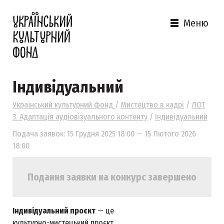
Меню
Індивідуальний
Український культурний фонд
/
Мистецтво в кадрі
/
ЛОТ
3. Адаптація аудіовізуального контенту
/
Індивідуальний
Подача заявок: 15 Грудня 2025 18:00 — 15 Лютого 2026
18:00
Подання заявки на конкурс завершено
Індивідуальний проєкт
— це
культурно-мистецький проєкт,