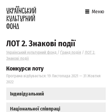
Меню
ЛОТ 2. Знакові події
Український культурний фонд
/
Ґранд подія
/
ЛОТ 2.
Знакові події
Конкурси лоту
Програма відбувається: 19 Листопада 2021 — 31 Жовтня
2022
Індивідуальний
Національної співпраці