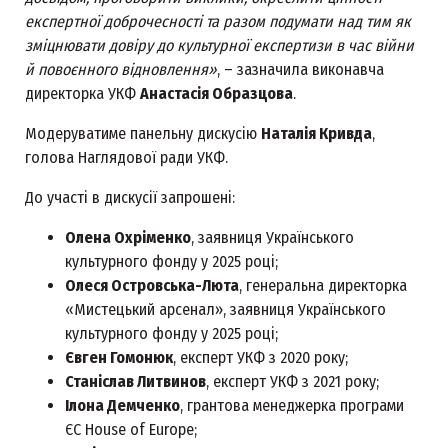
експертної доброчесності та разом подумати над тим як
зміцнювати довіру до культурної експертизи в час війни
й повоєнного відновлення»
, – зазначила виконавча
директорка УКФ
Анастасія Образцова
.
Модеруватиме панельну дискусію
Наталія Кривда
,
голова Наглядової ради УКФ.
До участі в дискусії запрошені:
Олена Охріменко
, заявниця Українського
культурного фонду у 2025 році;
Олеся Островська-Люта
, генеральна директорка
«Мистецький арсенал», заявниця Українського
культурного фонду у 2025 році;
Євген Гомонюк
, експерт УКФ з 2020 року;
Станіслав Литвинов
, експерт УКФ з 2021 року;
Ілона Демченко
, грантова менеджерка програми
ЄС House of Europe;