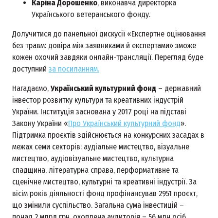
Каріна Дорошенко
, виконавча директорка
Українського ветеранського фонду.
Долучитися до панельної дискусії «Експертне оцінювання
без травм: довіра між заявниками й експертами» зможе
кожен охочий завдяки онлайн-трансляції. Перегляд буде
доступний
за посиланням.
Нагадаємо,
Український культурний фонд
– державний
інвестор розвитку культури та креативних індустрій
України. Інституція заснована у 2017 році на підставі
Закону України «
Про Український культурний фонд
».
Підтримка проєктів здійснюється на конкурсних засадах в
межах семи секторів: аудіальне мистецтво, візуальне
мистецтво, аудіовізуальне мистецтво, культурна
спадщина, літературна справа, перформативне та
сценічне мистецтво, культурні та креативні індустрії. За
вісім років діяльності фонд профінансував 2951 проєкт,
що змінили суспільство. Загальна сума інвестицій –
понад 2 млрд грн, охоплена аудиторія – 56 млн осіб.