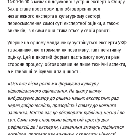
14:00-16:00 в межах підсумкової зустрічі експертів Фонду.
Захід стане простором для обговорення ролі
незалежного експерта в культурному секторі,
переосмислення самої суті експертної оцінки, а також
викликів, із якими вони стикаються у своїй роботі.
Уперше на одному майданчику зустрінуться експерти УКФ
та заявники, які отримали як позитивну, так і негативну
оцінку. Цей відкритий формат дасть змогу почути різні
сторони процесу, обговоривши не лише технічні аспекти,
а й глибинні очікування та цінності.
«Ось вже вісім років ми формуємо культуру
відповідального оцінювання. На цьому шляху
вибудовуємо довіру до рішень наших експертних рад
через доброчесність, прозорість і повагу до кожного
заявника. Настав час це обговорити публічно, чесно і по
суті. Саме тому створюємо відкритий простір для
рефлексії, де і експерти, і заявники зможуть поділитися
досвідом, проговорити виклики, окреслити цінності