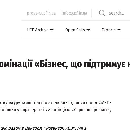
press@ucf.in.ua
info@ucf.in.ua
UCF Archive
Open Calls
Experts
мінації «Бізнес, що підтримує 
ує культуру та мистецтво» став Благодійний фонд «МХП-
ізований у партнерстві з асоціацією «Сприяння розвитку
ацію разом з Центром «Розвиток КСВ». Ми з