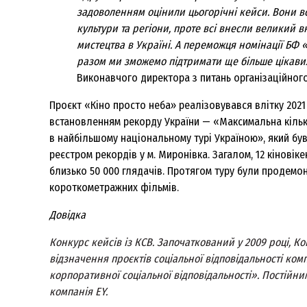
задоволенням оцінили цьогорічні кейси. Вони вс
культури та регіони, проте всі внесли великий в
мистецтва в Україні. А переможця номінації БФ
разом ми зможемо підтримати ще більше цікавих
Виконавчого директора з питань організаційного
Проєкт «Кіно просто неба» реалізовувався влітку 2021 
встановленням рекорду України — «Максимальна кількіс
в найбільшому національному турі Україною», який бу
реєстром рекордів у м. Миронівка. Загалом, 12 кіновіке
близько 50 000 глядачів. Протягом туру були продемон
короткометражних фільмів.
Довідка
Конкурс кейсів із КСВ. Започаткований у 2009 році, 
відзначення проєктів соціальної відповідальності ком
корпоративної соціальної відповідальності». Постій
компанія EY.