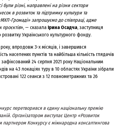
і були різні, направлені на різни сектори
несок в розвиток та підтримку культури та
 «МХП-Громаді» запрошуємо до співпраці, адже
 проєктів
», — сказала
Ірина Осадча
, заступниця
 розвитку Українського культурного фонду.
року, впродовж 3-х місяців, і завершився
ть населених пунктів та найбільша кількість глядачів
в зафіксований 24 серпня 2021 року Національним
ндів на 43 локаціях туру в 10 областях України зібрали
стровані 122 сеанси з 12 повнометражних та 26
Конкурс перетворився в єдину національну премію
паній. Організатором виступає Центр «Розвиток
ним партнером Конкурсу є міжнародна консалтингова