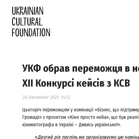
УКФ обрав переможця в но
XII Конкурсі кейсів з КСВ
24 December 2021, 14:12
Цьогоріч переможцем у номінації «Бізнес, що підтрим
Громаді» з проєктом «Кіно просто неба», що був реал
кінематографа в Україні – Дивись українське!».
«
Другий рік поспіль ми організовуємо цю номін