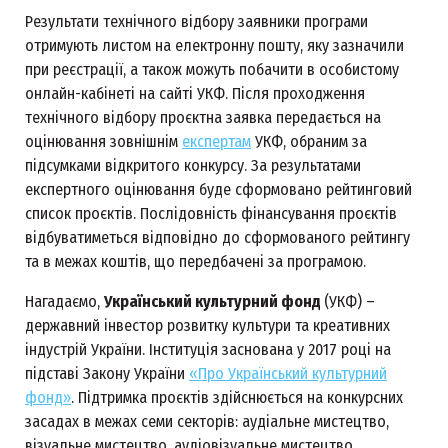
Результати технічного відбору заявники програми
отримують листом на електронну пошту, яку зазначили
при реєстрації, а також можуть побачити в особистому
онлайн-кабінеті на сайті УКФ. Після проходження
технічного відбору проєктна заявка передається на
оцінювання зовнішнім
експертам
УКФ, обраним за
підсумками відкритого конкурсу. За результатами
експертного оцінювання буде сформовано рейтинговий
список проєктів. Послідовність фінансування проєктів
відбуватиметься відповідно до сформованого рейтингу
та в межах коштів, що передбачені за програмою.
Нагадаємо,
Український культурний фонд
(УКФ) –
державний інвестор розвитку культури та креативних
індустрій України. Інституція заснована у 2017 році на
підставі Закону України
«Про Український культурний
фонд»
. Підтримка проєктів здійснюється на конкурсних
засадах в межах семи секторів: аудіальне мистецтво,
візуальне мистецтво, аудіовізуальне мистецтво,