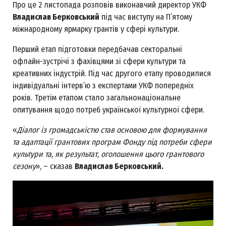
Про це 2 листопада розповів виконавчий директор УКФ
Владислав Берковський
під час виступу на П’ятому
міжнародному ярмарку грантів у сфері культури.
Перший етап підготовки передбачав секторальні
офлайн-зустрічі з фахівцями зі сфери культури та
креативних індустрій. Під час другого етапу проводилися
індивідуальні інтерв’ю з експертами УКФ попередніх
років. Третім етапом стало загальнонаціональне
опитування щодо потреб української культурної сфери.
«
Діалог із громадськістю став основою для формування
та адаптації грантових програм Фонду під потреби сфери
культури та, як результат, оголошення цього грантового
сезону
», – сказав
Владислав Берковський.