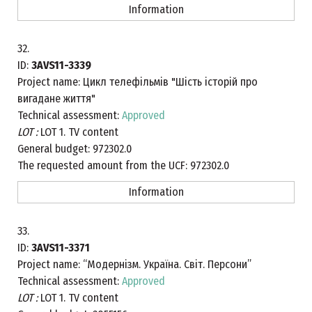
Information
32.
ID:
3AVS11-3339
Project name:
Цикл телефільмів "Шість історій про
вигадане життя"
Technical assessment:
Approved
LOT :
LOT 1. TV content
General budget:
972302.0
The requested amount from the UCF:
972302.0
Information
33.
ID:
3AVS11-3371
Project name:
“Модернізм. Україна. Світ. Персони”
Technical assessment:
Approved
LOT :
LOT 1. TV content