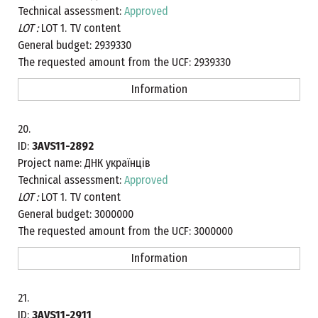
Technical assessment:
Approved
LOT :
LOT 1. TV content
General budget:
2939330
The requested amount from the UCF:
2939330
Information
20.
ID:
3AVS11-2892
Project name:
ДНК українців
Technical assessment:
Approved
LOT :
LOT 1. TV content
General budget:
3000000
The requested amount from the UCF:
3000000
Information
21.
ID:
3AVS11-2911