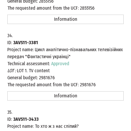
General budget:
2855156
The requested amount from the UCF:
2855156
Information
34.
ID:
3AVS11-3381
Project name:
Цикл аналітично-пізнавальних телевізійних
передач "Фантастичні українці"
Technical assessment:
Approved
LOT :
LOT 1. TV content
General budget:
2981676
The requested amount from the UCF:
2981676
Information
35.
ID:
3AVS11-3433
Project name:
То хто ж з нас сліпий?