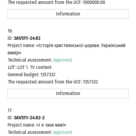
The requested amount from the UCF:
1000000.00
Information
16.
ID:
3AVS11-2482
Project name:
«Історія християнської церкви. Український
вимір»
Technical assessment:
Approved
LOT :
LOT 1. TV content
General budget:
1357332
The requested amount from the UCF:
1357332
Information
17.
ID:
3AVS11-2482-2
Project name:
«І я таки жив!»
Technical assessment:
Approved