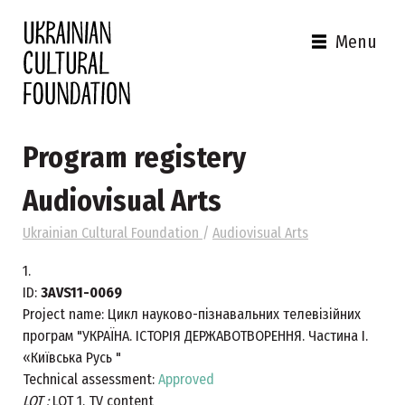
Menu
Program registery
Audiovisual Arts
Ukrainian Cultural Foundation
/
Audiovisual Arts
1.
ID:
3AVS11-0069
Project name:
Цикл науково-пізнавальних телевізійних
програм "УКРАЇНА. ІСТОРІЯ ДЕРЖАВОТВОРЕННЯ. Частина І.
«Київська Русь "
Technical assessment:
Approved
LOT :
LOT 1. TV content