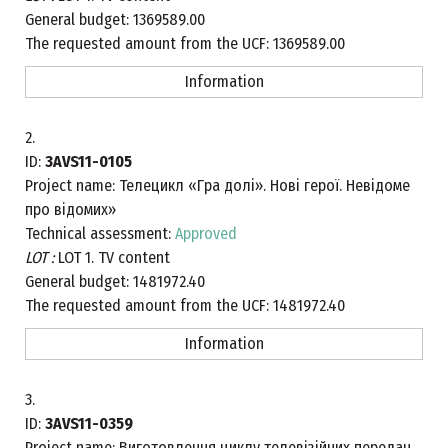
General budget:
1369589.00
The requested amount from the UCF:
1369589.00
Information
2.
ID:
3AVS11-0105
Project name:
Телецикл «Гра долі». Нові герої. Невідоме
про відомих»
Technical assessment:
Approved
LOT :
LOT 1. TV content
General budget:
1481972.40
The requested amount from the UCF:
1481972.40
Information
3.
ID:
3AVS11-0359
Project name:
Виготовлення циклу телевізійних передач