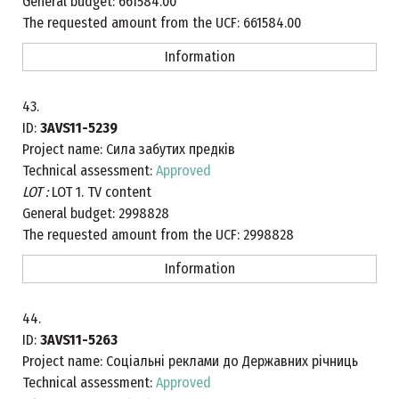
General budget:
661584.00
The requested amount from the UCF:
661584.00
Information
43.
ID:
3AVS11-5239
Project name:
Сила забутих предків
Technical assessment:
Approved
LOT :
LOT 1. TV content
General budget:
2998828
The requested amount from the UCF:
2998828
Information
44.
ID:
3AVS11-5263
Project name:
Соціальні реклами до Державних річниць
Technical assessment:
Approved