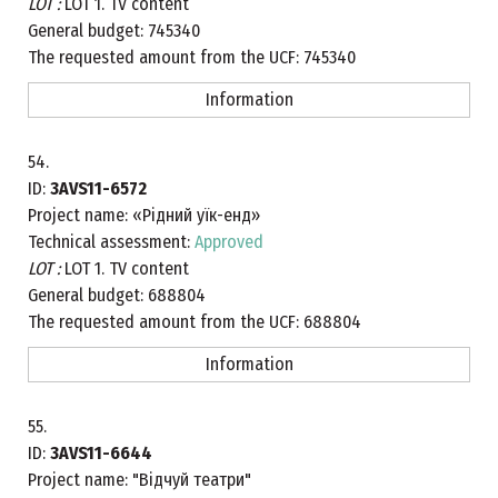
LOT :
LOT 1. TV content
General budget:
745340
The requested amount from the UCF:
745340
Information
54.
ID:
3AVS11-6572
Project name:
«Рідний уїк-енд»
Technical assessment:
Approved
LOT :
LOT 1. TV content
General budget:
688804
The requested amount from the UCF:
688804
Information
55.
ID:
3AVS11-6644
Project name:
"Відчуй театри"