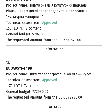
Project name:
Популяризація культурних надбань
Рівненщини у циклі телепередач та відеороликів
"Культурна мандрівка"
Technical assessment:
Approved
LOT :
LOT 1. TV content
General budget:
531670.00
The requested amount from the UCF:
531670.00
Information
13.
ID:
3AVS11-1499
Project name:
Цикл телепрограм "Не забуте минуле"
Technical assessment:
Approved
LOT :
LOT 1. TV content
General budget:
772980.00
The requested amount from the UCF:
772980.00
Information