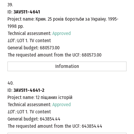
39.
ID:
3AVS11-4641
Project name:
Крим. 25 років боротьби за Україну. 1995-
1998 рр.
Technical assessment:
Approved
LOT :
LOT 1. TV content
General budget:
680573.00
The requested amount from the UCF:
680573.00
Information
40.
ID:
3AVS11-4641-2
Project name:
12 піщаних історій
Technical assessment:
Approved
LOT :
LOT 1. TV content
General budget:
643854.44
The requested amount from the UCF:
643854.44