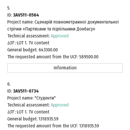
5.
ID:
3AVS11-0564
Project name:
Сценарій повнометражної документальної
стрічки «Партизани та підпільники Донбасу»
Technical assessment:
Approved
LOT :
LOT 1. TV content
General budget:
643300.00
The requested amount from the UCF:
589500.00
Information
6.
ID:
3AVS11-0734
Project name:
"Студенти"
Technical assessment:
Approved
LOT :
LOT 1. TV content
General budget:
1318935.59
The requested amount from the UCF:
1318935.59