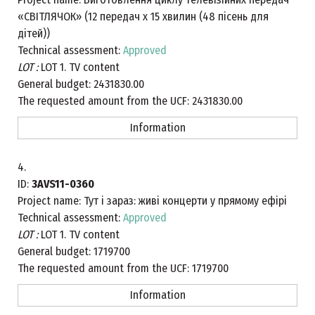
«СВІТЛЯЧОК» (12 передач х 15 хвилин (48 пісень для
дітей))
Technical assessment:
Approved
LOT :
LOT 1. TV content
General budget:
2431830.00
The requested amount from the UCF:
2431830.00
Information
4.
ID:
3AVS11-0360
Project name:
Тут і зараз: живі концерти у прямому ефірі
Technical assessment:
Approved
LOT :
LOT 1. TV content
General budget:
1719700
The requested amount from the UCF:
1719700
Information