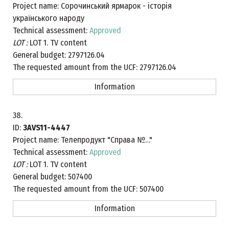
Project name:
Сорочинський ярмарок - історія
українського народу
Technical assessment:
Approved
LOT :
LOT 1. TV content
General budget:
2797126.04
The requested amount from the UCF:
2797126.04
Information
38.
ID:
3AVS11-4447
Project name:
Телепродукт "Справа №…"
Technical assessment:
Approved
LOT :
LOT 1. TV content
General budget:
507400
The requested amount from the UCF:
507400
Information