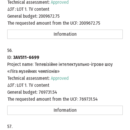
Technical assessment:
Approved
LOT :
LOT 1. TV content
General budget:
2009672.75
The requested amount from the UCF:
2009672.75
Information
56.
ID:
3AVS11-6699
Project name:
Телевізійне інтелектуально-ігрове шоу
«Ліга музейних чемпіонів»
Technical assessment:
Approved
LOT :
LOT 1. TV content
General budget:
769731.54
The requested amount from the UCF:
769731.54
Information
57.