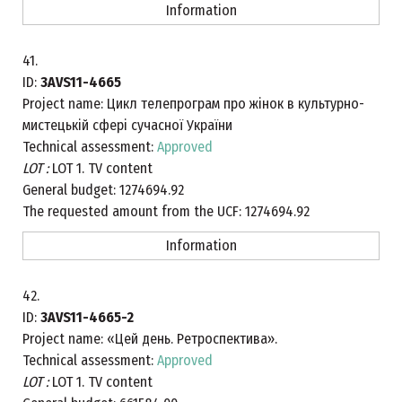
Information
41.
ID:
3AVS11-4665
Project name:
Цикл телепрограм про жінок в культурно-
мистецькій сфері сучасної України
Technical assessment:
Approved
LOT :
LOT 1. TV content
General budget:
1274694.92
The requested amount from the UCF:
1274694.92
Information
42.
ID:
3AVS11-4665-2
Project name:
«Цей день. Ретроспектива».
Technical assessment:
Approved
LOT :
LOT 1. TV content