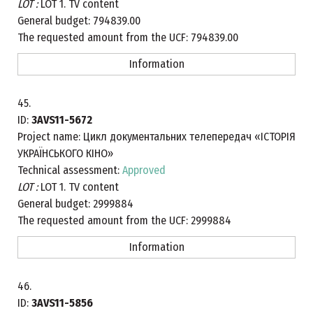
LOT :
LOT 1. TV content
General budget:
794839.00
The requested amount from the UCF:
794839.00
Information
45.
ID:
3AVS11-5672
Project name:
Цикл документальних телепередач «ІСТОРІЯ
УКРАЇНСЬКОГО КІНО»
Technical assessment:
Approved
LOT :
LOT 1. TV content
General budget:
2999884
The requested amount from the UCF:
2999884
Information
46.
ID:
3AVS11-5856