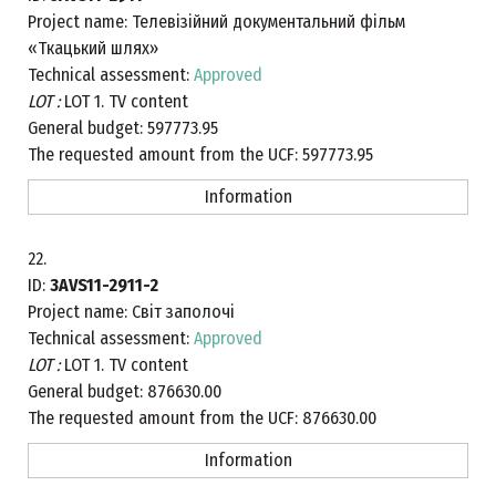
Project name:
Телевізійний документальний фільм
«Ткацький шлях»
Technical assessment:
Approved
LOT :
LOT 1. TV content
General budget:
597773.95
The requested amount from the UCF:
597773.95
Information
22.
ID:
3AVS11-2911-2
Project name:
Світ заполочі
Technical assessment:
Approved
LOT :
LOT 1. TV content
General budget:
876630.00
The requested amount from the UCF:
876630.00
Information