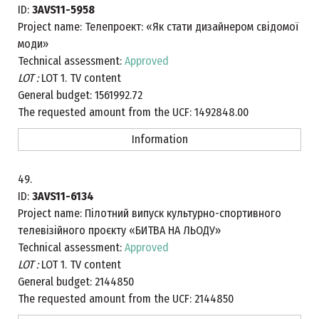
ID:
3AVS11-5958
Project name:
Телепроект: «Як стати дизайнером свідомої
моди»
Technical assessment:
Approved
LOT :
LOT 1. TV content
General budget:
1561992.72
The requested amount from the UCF:
1492848.00
Information
49.
ID:
3AVS11-6134
Project name:
Пілотний випуск культурно-спортивного
телевізійного проєкту «БИТВА НА ЛЬОДУ»
Technical assessment:
Approved
LOT :
LOT 1. TV content
General budget:
2144850
The requested amount from the UCF:
2144850