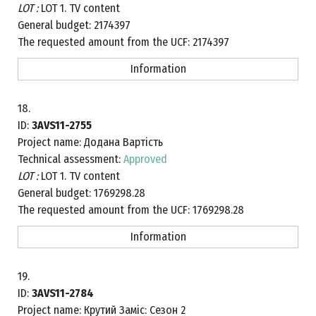
LOT :
LOT 1. TV content
General budget:
2174397
The requested amount from the UCF:
2174397
Information
18.
ID:
3AVS11-2755
Project name:
Додана Вартість
Technical assessment:
Approved
LOT :
LOT 1. TV content
General budget:
1769298.28
The requested amount from the UCF:
1769298.28
Information
19.
ID:
3AVS11-2784
Project name:
Крутий Заміс: Сезон 2