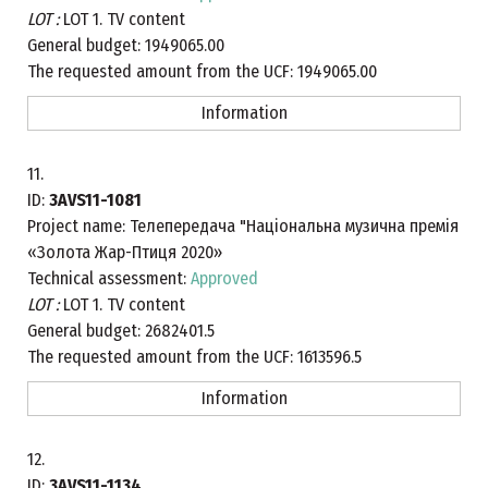
LOT :
LOT 1. TV content
General budget:
1949065.00
The requested amount from the UCF:
1949065.00
Information
11.
ID:
3AVS11-1081
Project name:
Телепередача "Національна музична премія
«Золота Жар-Птиця 2020»
Technical assessment:
Approved
LOT :
LOT 1. TV content
General budget:
2682401.5
The requested amount from the UCF:
1613596.5
Information
12.
ID:
3AVS11-1134