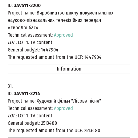
ID:
3AVS11-3200
Project name:
Виробництво циклу документальних
науково-пізнавальних телевізійних передач
«ЄвроДонбас»
Technical assessment:
Approved
LOT :
LOT 1. TV content
General budget:
1447904
The requested amount from the UCF:
1447904
Information
31.
ID:
3AVS11-3214
Project name:
Художній фільм "Лісова пісня"
Technical assessment:
Approved
LOT :
LOT 1. TV content
General budget:
2513480
The requested amount from the UCF:
2513480