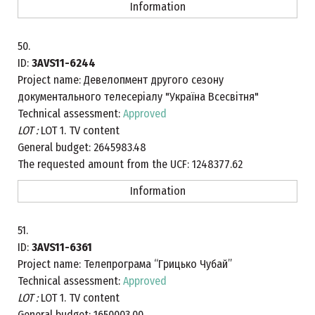
Information
50.
ID:
3AVS11-6244
Project name:
Девелопмент другого сезону
документального телесеріалу "Україна Всесвітня"
Technical assessment:
Approved
LOT :
LOT 1. TV content
General budget:
2645983.48
The requested amount from the UCF:
1248377.62
Information
51.
ID:
3AVS11-6361
Project name:
Телепрограма “Грицько Чубай”
Technical assessment:
Approved
LOT :
LOT 1. TV content
General budget:
1650003.00