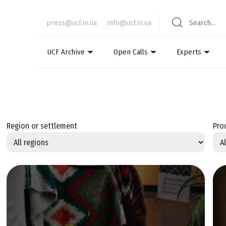
press@ucf.in.ua
info@ucf.in.ua
UCF Archive
Open Calls
Experts
Region or settlement
Pro