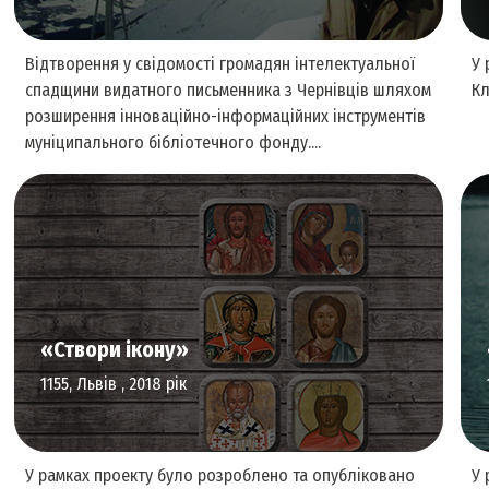
Відтворення у свідомості громадян інтелектуальної
У 
спадщини видатного письменника з Чернівців шляхом
Кл
розширення інноваційно-інформаційних інструментів
муніципального бібліотечного фонду....
Культурна спадщина
«Створи ікону»
1155, Львів , 2018 рік
У рамках проекту було розроблено та опубліковано
У 