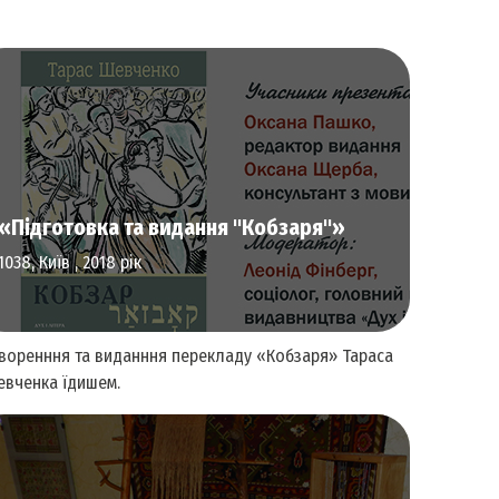
Література та видавнича справа
«Підготовка та видання "Кобзаря"»
1038, Київ , 2018 рік
воренння та виданння перекладу «Кобзаря» Тараса
вченка їдишем.