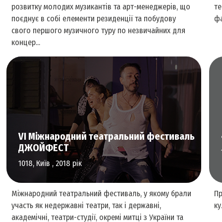
розвитку молодих музикантів та арт-менеджерів, що
те
поєднує в собі елементи резиденції та побудову
фа
свого першого музичного туру по незвичайних для
концер...
Перформативне та сценічне мистецтво
VI Міжнародний театральний фестиваль
ДЖОЙФЕСТ
1018, Київ , 2018 рік
Міжнародний театральний фестиваль, у якому брали
Пр
участь як недержавні театри, так і державні,
ку
академічні, театри-студії, окремі митці з України та