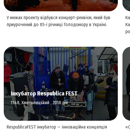
У межах проекту відбувся концерт-реквієм, який був
Ка
приурочений до 85-ї річниці Голодомору в Україні.
Ка
ро
Аудіальне мистецтво
Інкубатор Respublica FEST
1148, Хмельницький , 2018 рік
RespublicaFEST інкубатор — інноваційна концепція
«О