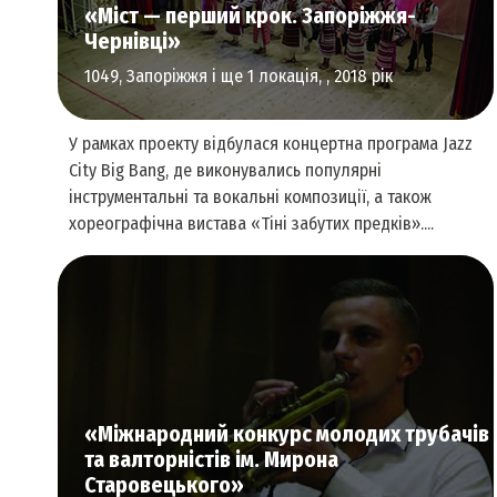
«Міст — перший крок. Запоріжжя-
Чернівці»
1049, Запоріжжя і ще 1 локація, , 2018 рік
У рамках проекту відбулася концертна програма Jazz
City Big Bang, де виконувались популярні
інструментальні та вокальні композиції, а також
хореографічна вистава «Тіні забутих предків»....
Культурні та креативні індустрії
«Міжнародний конкурс молодих трубачів
та валторністів ім. Мирона
Старовецького»