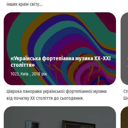
інших країн світу....
Перформативне та сценічне мистецтво
«Українська фортепіанна музика ХХ-ХХІ
століття»
1023, Київ , 2018 рік
Широка панорама української фортепіанної музики
Ст
від початку ХХ століття до сьогодення.
Ше