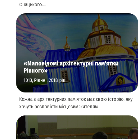
Онацького....
Література та видавнича справа
«Маловідомі архітектурні пам'ятки
Рівного»
1013, Рівне , 2018 рік
Кожна з архітектурних пам’яток має свою історію, яку
хочуть розповісти місцевим жителям.