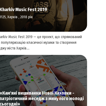
Khаrkiv Music Fest 2019
1125, Харків , 2018 рік
аrkiv Music Fest 2019 — це проект, що спрямований
 популяризацію класичної музики та створення
іджу міста Харків....
Аудіальне мистецтво
«Кам'яні вишиванки Нової Каховки -
патріотичний меседж з минулого молоді
сьогодні»