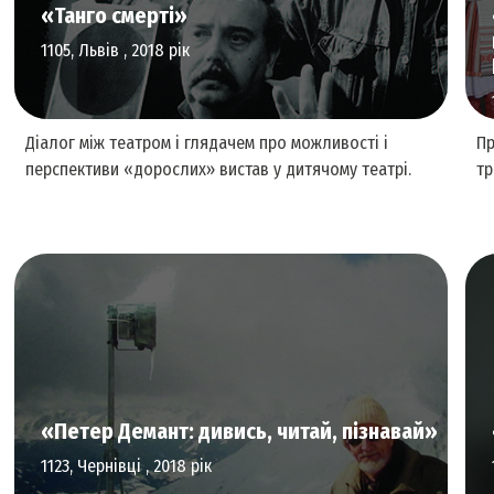
«Танго смерті»
1105, Львів , 2018 рік
Діалог між театром і глядачем про можливості і
Пр
перспективи «дорослих» вистав у дитячому театрі.
тр
Перформативне та сценічне мистецтво
«Петер Демант: дивись, читай, пізнавай»
1123, Чернівці , 2018 рік