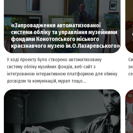
Література та видавнича справа
«Запровадження автоматизованої
системи обліку та управління музейними
фондами Конотопського міського
краєзнавчого музею ім.О.Лазаревського»
1043, Конотоп , 2018 рік
У ході проекту було створено автоматизовану
Си
систему обліку музейних фондів, веб-сайт з
зн
інтегрованою інтерактивною платформою для обміну
се
досвідом та комунікацій, мурал тощо....
Культурна спадщина