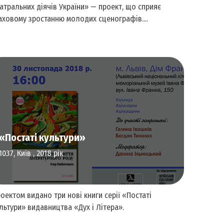
атральних діячів України» — проект, що сприяє
ховому зростанню молодих сценографів....
Перформативне та сценічне мистецтво
«Постаті культури»
1037, Київ , 2018 рік
оектом видано три нові книги серії «Постаті
льтури» видавництва «Дух і Літера».