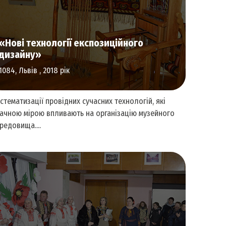
Література та видавнича справа
«Нові технології експозиційного
дизайну»
1084, Львів , 2018 рік
стематизації провідних сучасних технологій, які
ачною мірою впливають на організацію музейного
редовища....
Культурна спадщина