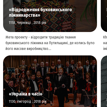
«Відродження буковинського
ліжникарства»
1118, Чернівці , 2018 рік
Мета проекту - відродити традицію ткання
Kh
буковинського ліжника на Путильщині, де колись було
на
його масове виробництво....
ім
Культурна спадщина
«Україна в часі»
1130, Ужгород , 2018 рік