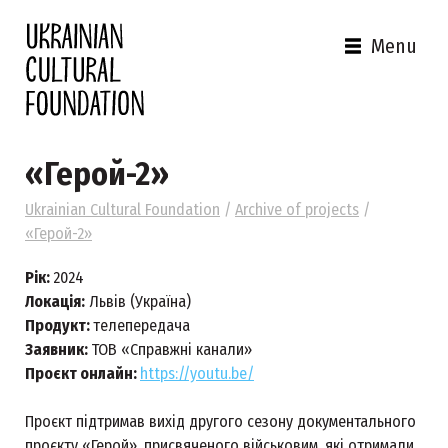
Menu
«Герой-2»
Ukrainian Cultural Foundation
/
Archive of projects
/
«Герой-2»
Рік:
2024
Локація:
Львів (Україна)
Продукт:
телепередача
Заявник:
ТОВ «Справжні канали»
Проєкт онлайн:
https://youtu.be/
Проєкт підтримав вихід другого сезону документального
проєкту «Герой», присвяченого військовим, які отримали