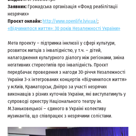
Заявник:
Громадська організація «Фонд реабілітації
незрячих»
Проєкт онлайн:
http://www.openlife.lviv.ua/
;
«Відчинилося життя»: 30 років Незалежності України»
Мета проекту – підтримка інклюзії у сфері культури,
розвиток митців з інвалідністю, у т.ч. – дітей,
налагодження культурного діалогу між регіонами, зміна
негативних стереотипів про інвалідність. Проєкт
передбачає проведення з нагоди 30-річчя Незалежності
України 3-х інтегрованих концертів «Відчинилося життя»
у м.Київ, Краматорськ, Дніпро за участі незрячих
виконавців з різних куточків України, які виступатимуть у
супроводі оркестру Національного театру ім.
М.Заньковецької – єдиного в Україні колективу
музикантів, що співпрацює з незрячими солістами.