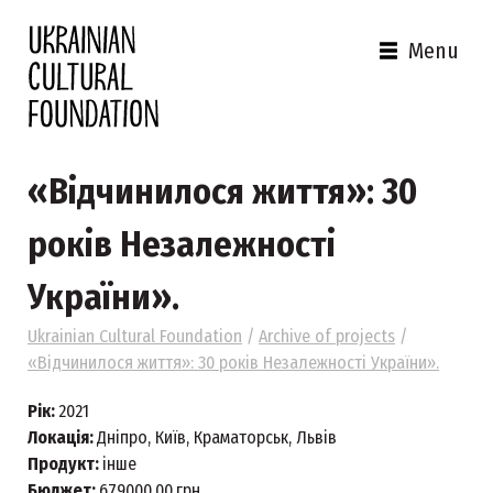
Menu
«Відчинилося життя»: 30
років Незалежності
України».
Ukrainian Cultural Foundation
/
Archive of projects
/
«Відчинилося життя»: 30 років Незалежності України».
Рік:
2021
Локація:
Дніпро, Київ, Краматорськ, Львів
Продукт:
інше
Бюджет:
679000.00
грн