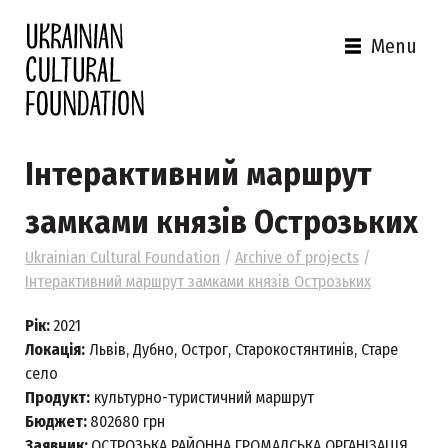
Menu
Інтерактивний маршрут
замками князів Острозьких
Ukrainian Cultural Foundation
/
Archive of projects
/
Інтерактивний маршрут замками князів Острозьких
Рік:
2021
Локація:
Львів, Дубно, Острог, Старокостянтинів, Старе
село
Продукт:
культурно-туристичний маршрут
Бюджет:
802680 грн
Заявник:
ОСТРОЗЬКА РАЙОННА ГРОМАДСЬКА ОРГАНІЗАЦІЯ