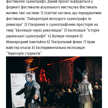
фестивалю сценографії. Даний проєкт відбудеться у
форматі фестивалю візуального мистецтва Фестиваль
матиме такі частини: 1) Освітня частина, що передуватиме
фестивалю “Лабораторія молодого сценографа та
режисера” 2) Створення 4 сценографічних просторів на
тему “Еволюція через революцію” 3) Експозиція “Історія
української сценографії” 4) Вулиця-галерея 5)
Міжнародний павільйон 6) Театральний фешн 7) Храм
майстер класів 8) Експериментальна експозиція
“Територія студентів”.