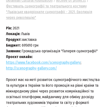
Ukrainian Cultural Foundation
/
Archive of projects
/
Фестиваль сценографії та театрального костюму
"Львівське квадрієнале сценографії - 2021. Еволюція
через революцію"
Рік:
2021
Локація:
Львів
Продукт:
виставка
Бюджет:
695610 грн
Заявник:
Громадська організація "Галерея сценографії"
Проєкт онлайн:
https://www.facebook.com/scenography.gallery
;
http://scenography-gallery.com/
Проєкт має на меті розвиток сценографічного мистецтва
та культури в України та його промоція на рівні країни та
міжнародному рівні через розвиток комунікаційної та
освітньої платформи, майданчику для обміну досвіду
театральних художників України та світу у форматі