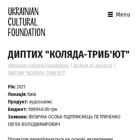
Menu
ДИПТИХ "КОЛЯДА-ТРИБ'ЮТ"
Ukrainian Cultural Foundation
/
Archive of projects
/
ДИПТИХ "КОЛЯДА-ТРИБ'ЮТ"
Рік:
2021
Локація:
Київ
Продукт:
аудіозапис
Бюджет:
906946.00
грн
Заявник:
ФІЗИЧНА ОСОБА-ПІДПРИЄМЕЦЬ ПЕТРИЧЕНКО
ЄВГЕН ВОЛОДИМИРОВИЧ
Проектом передбачається на основі автентичних