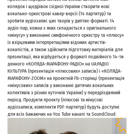
колядок і щедрівок східної України створити нові
вокально-оркестрові кавер-версії (14 партитур) та
зробити аудіозапис цих творів у диптих-форматі: 14
аудіо-пар, кожна з яких складається з оригінального
«мінусу» у виконанні симфонічного оркестру та «плюсу»
із взірцевими інтерпретаціями відомих артистів-
вокалістів, а також здійснити підготовку матеріалів для
презентації, яка відбудеться у форматі подвійного 14-ти
денного «КОЛЯДА-МАРАФОНУ-РАДІО» на UA:РАДІО
КУЛЬТУРА (презентація «плюсових» записів) і «КОЛЯДА-
МАРАФОНУ-ZOOM» на проектній Fb-сторінці (презентація
«мінусових» записів у виконанні дитячих вокальних
колективів з різних куточків України) у передріздвяний
період. Продукти проекту (плюсові та мінусові
аудіозаписи, комплекти PDF-партитур) будуть доступні
для всіх бажаючих на You Tube каналі та SoundCloud.