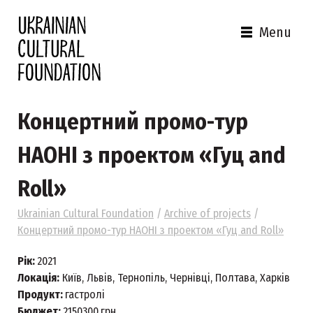
Menu
Концертний промо-тур
НАОНІ з проектом «Гуц and
Roll»
Ukrainian Cultural Foundation
/
Archive of projects
/
Концертний промо-тур НАОНІ з проектом «Гуц and Roll»
Рік:
2021
Локація:
Київ, Львів, Тернопіль, Чернівці, Полтава, Харків
Продукт:
гастролі
Бюджет:
2150300
грн