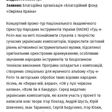
Заявник:
Благодійна організація «Благодійний фонд
«Омріяна Країна»
Концертний промо-тур Національного Академічного
Оркестру Народних Інструментів України (НАОНІ) «Гуц-н-
Рол» має на меті познайомити слухачів з творчістю
сучасних українських композиторів, підкреслити світовий
рівень вітчизняної інструментальної музики, підсиленої
оригінальним оркестровим аранжуванням, особливим
звучанням народних інструментів та бездоганною
технікою виконання. Програма складаєтья з композицій,
створених спеціально для музичного альбому «Гуц-н-
Рол» та авторських обробок таких відомих народних
пісень, як «Верше мій, верше», «Ой у лузі червона
калина», «Взяв би я бандуру». Серед видатних
українських композиторів, які взяли участь у проекті та
написали нові твори: Ігор Поклад, Андрій Шусть, Юрій
Шевченко, Іван Тараненко, Сергій Бедусенко, Ігор Юзюк,