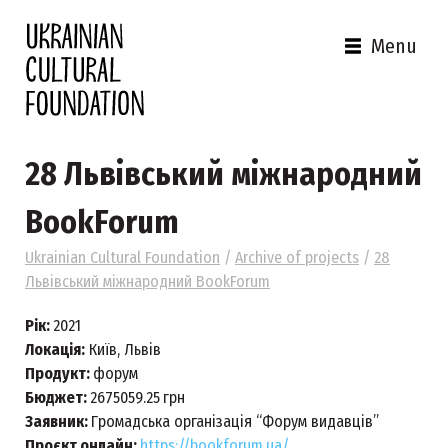
Menu
28 Львівський міжнародний
BookForum
Ukrainian Cultural Foundation
/
Archive of projects
/
28
Львівський міжнародний BookForum
Рік:
2021
Локація:
Київ, Львів
Продукт:
форум
Бюджет:
2675059.25
грн
Заявник:
Громадська організація “Форум видавців”
Проєкт онлайн:
https://bookforum.ua/