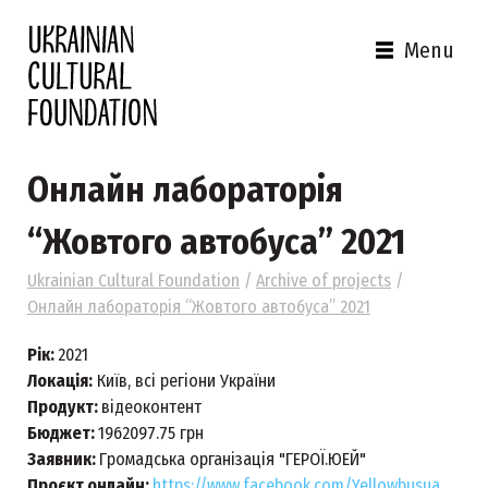
Menu
Онлайн лабораторія
“Жовтого автобуса” 2021
Ukrainian Cultural Foundation
/
Archive of projects
/
Онлайн лабораторія “Жовтого автобуса” 2021
Рік:
2021
Локація:
Київ, всі регіони України
Продукт:
відеоконтент
Бюджет:
1962097.75 грн
Заявник:
Громадська організація "ГЕРОЇ.ЮЕЙ"
Проєкт онлайн:
https://www.facebook.com/Yellowbusua