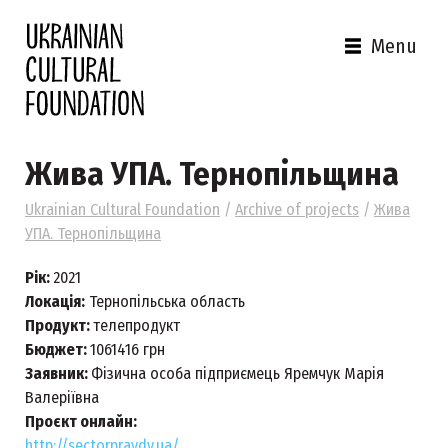
Menu
Жива УПА. Тернопільщина
Ukrainian Cultural Foundation
/
Archive of projects
/
Жива
УПА. Тернопільщина
Рік:
2021
Локація:
Тернопільська область
Продукт:
телепродукт
Бюджет:
1061416 грн
Заявник:
Фізична особа підприємець Яремчук Марія
Валеріївна
Проєкт онлайн:
http://sectorpravdy.ua/
,