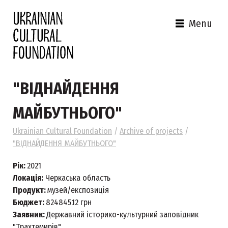
Menu
"ВІДНАЙДЕННЯ
МАЙБУТНЬОГО"
Ukrainian Cultural Foundation
/
Archive of projects
/
"ВІДНАЙДЕННЯ МАЙБУТНЬОГО"
Рік:
2021
Локація:
Черкаська область
Продукт:
музей/експозиція
Бюджет:
824845.12 грн
Заявник:
Державний історико-культурний заповідник
"Трахтемирів"