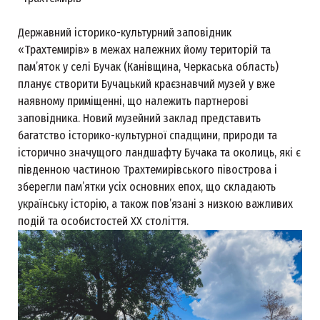
Державний історико-культурний заповідник
«Трахтемирів» в межах належних йому територій та
пам’яток у селі Бучак (Канівщина, Черкаська область)
планує створити Бучацький краєзнавчий музей у вже
наявному приміщенні, що належить партнерові
заповідника. Новий музейний заклад представить
багатство історико-культурної спадщини, природи та
історично значущого ландшафту Бучака та околиць, які є
південною частиною Трахтемирівського півострова і
зберегли пам’ятки усіх основних епох, що складають
українську історію, а також пов’язані з низкою важливих
подій та особистостей ХХ століття.