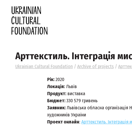
Арттекстиль. Інтеграція ми
Ukrainian Cultural Foundation
/
Archive of projects
/
Арттек
Рік:
2020
Локація:
Львів
Продукт:
виставка
Бюджет:
330 579 гривень
Заявник:
Львівська обласна організація 
художників України
Проект онлайн
:
Арттекстиль. Інтеграція 