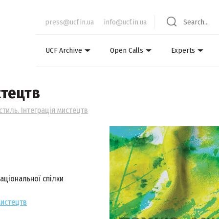
press@ucf.in.ua
info@ucf.in.ua
UCF Archive
Open Calls
Experts
стецтв
стиль. Інтеграція мистецтв
Національної спілки
мистецтв