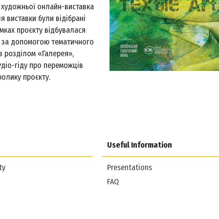
а художньої онлайн-виставка
я виставки були відібрані
амках проєкту відбувалася
, за допомогою тематичного
з розділом «Галерея»,
удіо-гіду про переможців
ролику проєкту.
Useful Information
ty
Presentations
FAQ