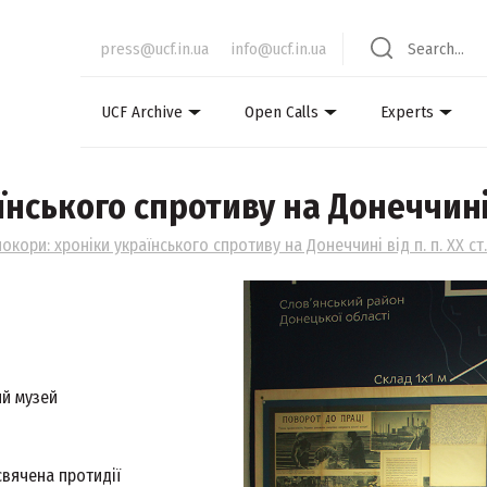
press@ucf.in.ua
info@ucf.in.ua
UCF Archive
Open Calls
Experts
нського спротиву на Донеччині ві
покори: хроніки українського спротиву на Донеччині від п. п. ХХ ст
й музей
свячена протидії