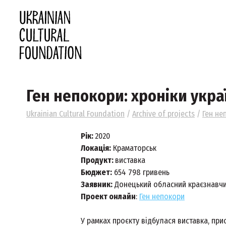
Ген непокори: хроніки украї
Ukrainian Cultural Foundation
/
Archive of projects
/
Ген не
Рік:
2020
Локація:
Краматорськ
Продукт:
виставка
Бюджет:
654 798 гривень
Заявник:
Донецький обласний краєзнавчи
Проект онлайн
:
Ген непокори
У рамках проєкту відбулася виставка, при