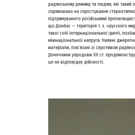
радянському режиму та людям, які такий о
спрямовано на спростування стереотипно
підтримуваного російськими пропагандис
що Донбас — територія т. з. «русского ми
такої собі інтернаціональної ідилії, позб
міжнаціональної напруги. Наявні джерела 
матеріали, пов’язані зі спротивом радянс
Донеччини упродовж ХХ ст. продемонстру
це не відповідає дійсності.