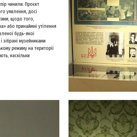
пір чинили. Проєкт
го уявлення, досі
тами, щодо того,
ра» або принаймні утілення
авленої будь-якої
і зібрані музейниками
ькому режиму на території
ють, наскільки