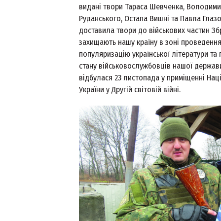
видані твори Тараса Шевченка, Володими
Руданського, Остапа Вишні та Павла Глаз
доставила твори до військових частин Збр
захищають нашу країну в зоні проведення 
популяризацію української літератури та
стану військовослужбовців нашої держави
відбулася 23 листопада у приміщенні Нац
України у Другій світовій війні.