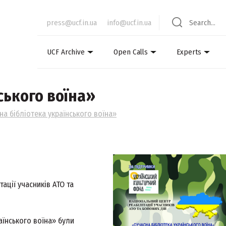
press@ucf.in.ua
info@ucf.in.ua
UCF Archive
Open Calls
Experts
ського воїна»
нa бiблioтeкa yкpaїнського воїна»
ації учасників АТО та
аїнського воїна» були