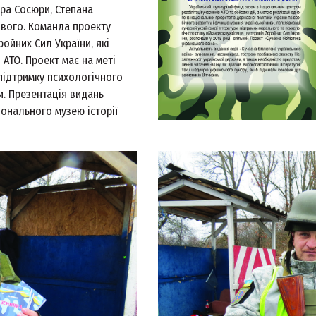
ра Сосюри, Степана
ового. Команда проекту
ойних Сил України, які
АТО. Проект має на меті
 підтримку психологічного
. Презентація видань
іонального музею історії