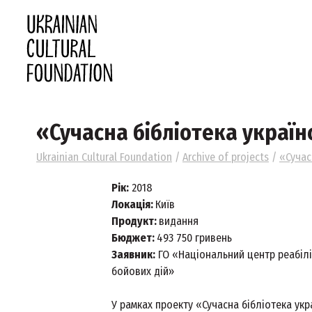
«Cyчacнa бiблioтeкa yкpaїн
Ukrainian Cultural Foundation
/
Archive of projects
/
«Cyчac
Рік:
2018
Локація:
Київ
Продукт:
видання
Бюджет:
493 750 гривень
Заявник:
ГО «Національний центр реабіліт
бойових дій»
У рамках проекту «Сучасна бібліотека укр