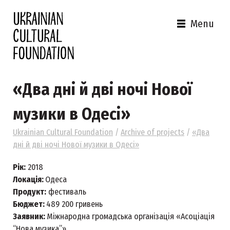
Menu
«Два дні й дві ночі Нової
музики в Одесі»
Ukrainian Cultural Foundation
/
Archive of projects
/
«Два
дні й дві ночі Нової музики в Одесі»
Рік:
2018
Локація:
Одеса
Продукт:
фестиваль
Бюджет:
489 200 гривень
Заявник:
Міжнародна громадська організація «Асоціація
“Нова музика”»