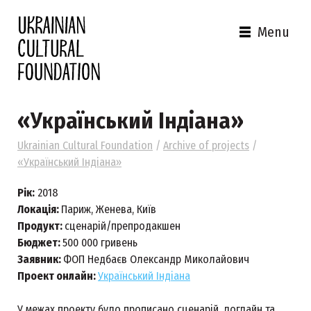
Menu
«Український Індіана»
Ukrainian Cultural Foundation
/
Archive of projects
/
«Український Індіана»
Рік:
2018
Локація:
Париж, Женева, Київ
Продукт:
сценарій/препродакшен
Бюджет:
500 000 гривень
Заявник:
ФОП Недбаєв Олександр Миколайович
Проект онлайн:
Український Індіана
У межах проекту було прописано сценарій, логлайн та