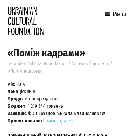
Menu
«‎Поміж кадрами»
Ukrainian Cultural Foundation
/
Archive of projects
/
«‎Поміж кадрами»
Рік:
2019
Локація:
Київ
Продукт:
кінопродакшен
Бюджет:
1 219 344
гривень
Заявник:
ФОП Базанов Микола Владиславович
Проект онлайн:
Поміж кадрами
Документальний повнометражний фільм «‎Поміж