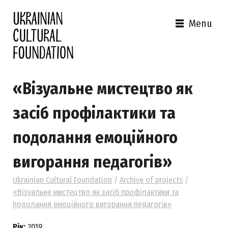
Menu
«Візуальне мистецтво як
засіб профілактики та
подолання емоційного
вигорання педагогів»
Ukrainian Cultural Foundation
/
Archive of projects
/
«Візуальне мистецтво як засіб профілактики та
подолання емоційного вигорання педагогів»
Рік:
2019