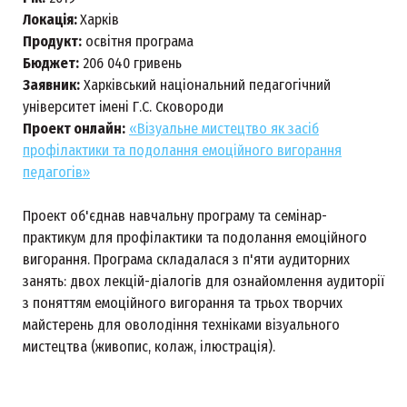
Локація:
Харків
Продукт:
освітня програма
Бюджет:
206 040 гривень
Заявник:
Харківський національний педагогічний
університет імені Г.С. Сковороди
Проект онлайн:
«Візуальне мистецтво як засіб
профілактики та подолання емоційного вигорання
педагогів»
Проект об'єднав навчальну програму та семінар-
практикум для профілактики та подолання емоційного
вигорання. Програма складалася з п'яти аудиторних
занять: двох лекцій-діалогів для ознайомлення аудиторії
з поняттям емоційного вигорання та трьох творчих
майстерень для оволодіння техніками візуального
мистецтва (живопис, колаж, ілюстрація).