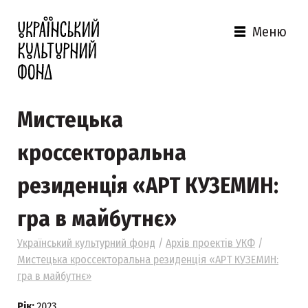
Меню
Мистецька
кроссекторальна
резиденція «АРТ КУЗЕМИН:
гра в майбутнє»
Український культурний фонд
/
Архів проектів УКФ
/
Мистецька кроссекторальна резиденція «АРТ КУЗЕМИН:
гра в майбутнє»
Рік:
2023