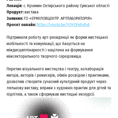
Локація:
с. Куземин Охтирського району Сумської області
Продукт:
вистава
Заявник:
ГО «ЄРМІЛОВЦЕНТР. АРТЛАБОРАТОРІЯ»
Проєкт онлайн:
https://youtu.be/YQYOFeFu8vE
Підтримали роботу арт-резиденції як форми мистецької
мобільності та комунікації, що базується на
міждисциплінарності і націлена на формування
міжсекторального творчого середовища.
Перетин візуального мистецтва і театру, колаборація
митців, акторів і режисерів, обмін досвідом і практиками,
дозволив створити сучасний культурний продукт через
лялькову виставу, вправи з художніх практик для дітей та
підлітків, а також сформував мистецькі екскурсії.