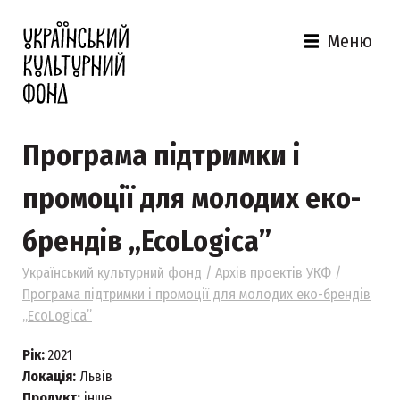
Меню
Програма підтримки і
промоції для молодих еко-
брендів „EcoLogica”
Український культурний фонд
/
Архів проектів УКФ
/
Програма підтримки і промоції для молодих еко-брендів
„EcoLogica”
Рік:
2021
Локація:
Львів
Продукт:
інше