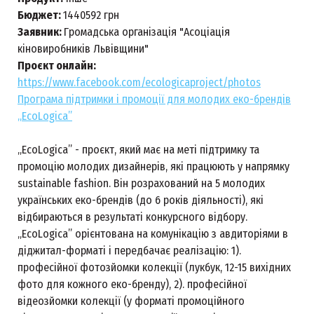
Бюджет:
1440592 грн
Заявник:
Громадська організація "Асоціація
кіновиробників Львівщини"
Проєкт онлайн:
https://www.facebook.com/ecologicaproject/photos
Програма підтримки і промоції для молодих еко-брендів
„EcoLogica”
„EcoLogica” - проєкт, який має на меті підтримку та
промоцію молодих дизайнерів, які працюють у напрямку
sustainable fashion. Він розрахований на 5 молодих
українських еко-брендів (до 6 років діяльності), які
відбираються в результаті конкурсного відбору.
„EcoLogica” орієнтована на комунікацію з авдиторіями в
діджитал-форматі і передбачає реалізацію: 1).
професійної фотозйомки колекції (лукбук, 12-15 вихідних
фото для кожного еко-бренду), 2). професійної
відеозйомки колекції (у форматі промоційного