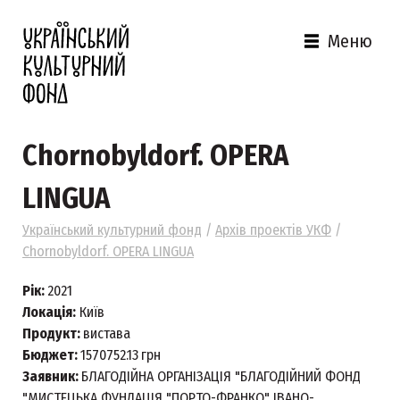
Меню
Chornobyldorf. OPERA
LINGUA
Український культурний фонд
/
Архів проектів УКФ
/
Chornobyldorf. OPERA LINGUA
Рік:
2021
Локація:
Київ
Продукт:
вистава
Бюджет:
1570752.13
грн
Заявник:
БЛАГОДІЙНА ОРГАНІЗАЦІЯ "БЛАГОДІЙНИЙ ФОНД
"МИСТЕЦЬКА ФУНДАЦІЯ "ПОРТО-ФРАНКО" ІВАНО-