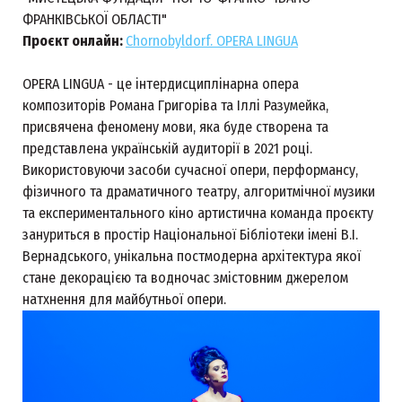
ФРАНКІВСЬКОЇ ОБЛАСТІ"
Проєкт онлайн:
Chornobyldorf. OPERA LINGUA
OPERA LINGUA - це інтердисциплінарна опера
композиторів Романа Григоріва та Іллі Разумейка,
присвячена феномену мови, яка буде створена та
представлена українській аудиторії в 2021 році.
Використовуючи засоби сучасної опери, перформансу,
фізичного та драматичного театру, алгоритмічної музики
та експериментального кіно артистична команда проєкту
зануриться в простір Національної Бібліотеки імені В.І.
Вернадського, унікальна постмодерна архітектура якої
стане декорацією та водночас змістовним джерелом
натхнення для майбутньої опери.