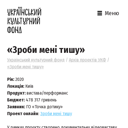
Меню
«Зроби мені тишу»
Український культурний фонд
/
Архів проектів УКФ
/
«Зроби мені тишу»
Рік:
2020
Локація:
Київ
Продукт:
вистава/перформанс
Бюджет:
478 317 гривень
Заявник:
ГО «Точка дотику»
Проект онлайн
:
Зроби мені тишу
У рамках проєкту створено документальну відеовиставу