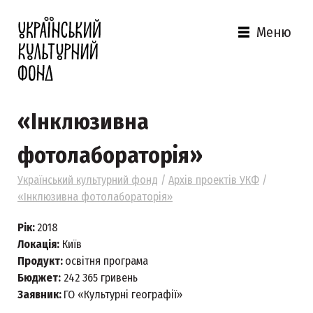
Меню
«Інклюзивна
фотолабораторія»
Український культурний фонд
/
Архів проектів УКФ
/
«Інклюзивна фотолабораторія»
Рік:
2018
Локація:
Київ
Продукт:
освітня програма
Бюджет:
242 365 гривень
Заявник:
ГО «Культурні географії»