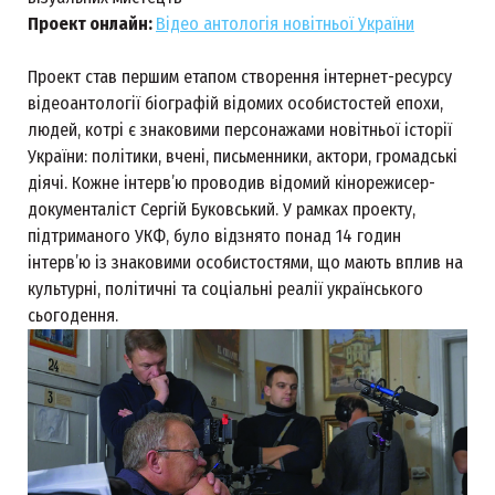
Проект онлайн:
Відео антологія новітньої України
Проект став першим етапом створення інтернет-ресурсу
відеоантології біографій відомих особистостей епохи,
людей, котрі є знаковими персонажами новітньої історії
України: політики, вчені, письменники, актори, громадські
діячі. Кожне інтерв’ю проводив відомий кінорежисер-
документаліст Сергій Буковський. У рамках проекту,
підтриманого УКФ, було відзнято понад 14 годин
інтерв’ю із знаковими особистостями, що мають вплив на
культурні, політичні та соціальні реалії українського
сьогодення.