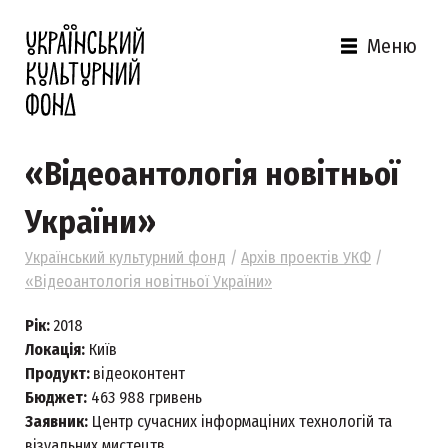
Меню
«Відеоантологія новітньої
України»
Український культурний фонд
/
Архів проектів УКФ
/
«Відеоантологія новітньої України»
Рік:
2018
Локація:
Київ
Продукт:
відеоконтент
Бюджет:
463 988 гривень
Заявник:
Центр сучасних інформаціних технологій та
візуальних мистецтв