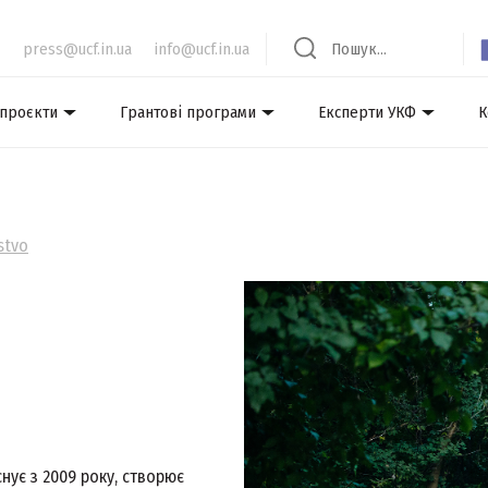
press@ucf.in.ua
info@ucf.in.ua
 проєкти
Грантові програми
Експерти УКФ
К
 stvo
снує з 2009 року, створює