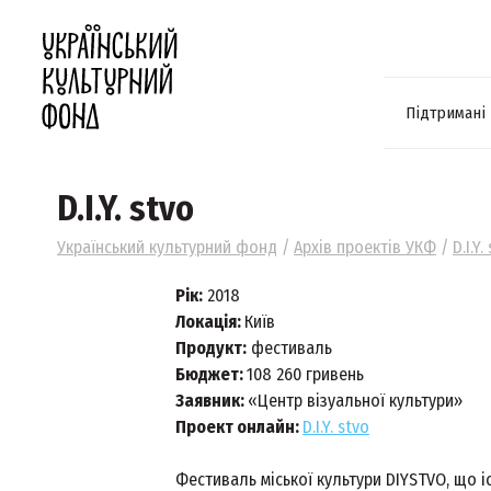
Підтримані
D.I.Y. stvo
Український культурний фонд
/
Архів проектів УКФ
/
D.I.Y.
Рік:
2018
Локація:
Київ
Продукт:
фестиваль
Бюджет:
108 260 гривень
Заявник:
«Центр візуальної культури»
Проект онлайн:
D.I.Y. stvo
Фестиваль міської культури DIYSTVO, що і