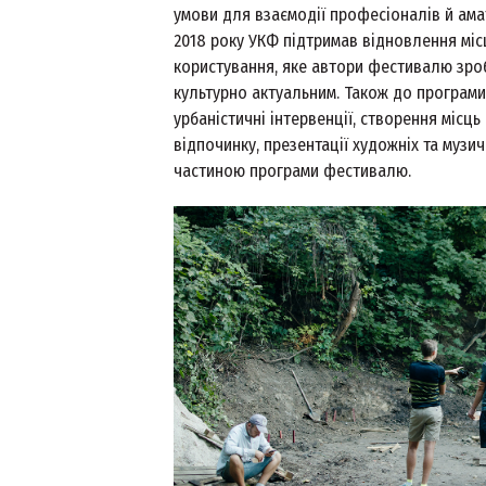
умови для взаємодії професіоналів й амат
2018 року УКФ підтримав відновлення мі
користування, яке автори фестивалю зро
культурно актуальним. Також до програм
урбаністичні інтервенції, створення місць
відпочинку, презентації художніх та музич
частиною програми фестивалю.