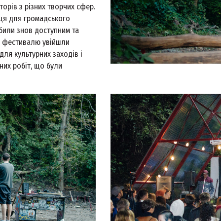
орів з різних творчих сфер.
сця для громадського
били знов доступним та
и фестивалю увійшли
 для культурних заходів і
них робіт, що були