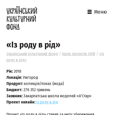
Меню
«Із роду в рід»
Український культурний фонд
/
Архів проектів УКФ
/
«Із
роду в рід»
Рік:
2018
Локація:
Ужгород
Продукт:
колекція/показ (мода)
Бюджет:
276 352 гривень
Заявник:
Закарпатська школа моделей «А'Стар»
Проект онлайн:
Із роду в рід
Проект «Із роду в рід» ставив за мету збереження