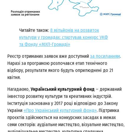
Читайте також:
8 мільйонів на розвиток
культури у громадах: стартував конкурс УКФ
та Фонду «МХП-Громаді»
Реєстр отриманих заявок вже доступний
за посиланням
.
Наразі за програмою розпочався етап технічного
відбору, результати якого будуть оприлюднені до 21
квітня.
Нагадаємо,
Український культурний фонд
– державний
інвестор розвитку культури та креативних індустрій.
Інституція заснована у 2017 році відповідно до Закону
України
«Про Український культурний фонд»
. Підтримка
проєктів здійснюється на конкурсних засадах в межах
семи секторів: аудіальне мистецтво, візуальне мистецтво,
аудіовізуальне мистецтво, культурна спадщина,