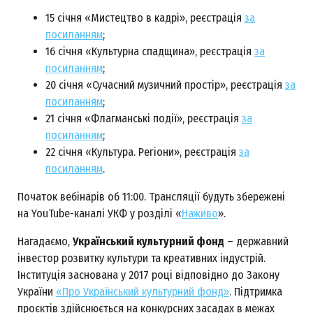
15 січня «Мистецтво в кадрі», реєстрація
за
посиланням
;
16 січня «Культурна спадщина», реєстрація
за
посиланням
;
20 січня «Сучасний музичний простір», реєстрація
за
посиланням
;
21 січня «Флагманські події», реєстрація
за
посиланням
;
22 січня «Культура. Регіони», реєстрація
за
посиланням
.
Початок вебінарів об 11:00. Трансляції будуть збережені
на YouTube-каналі УКФ у розділі «
Наживо
».
Нагадаємо,
Український культурний фонд
– державний
інвестор розвитку культури та креативних індустрій.
Інституція заснована у 2017 році відповідно до Закону
України
«Про Український культурний фонд»
. Підтримка
проєктів здійснюється на конкурсних засадах в межах