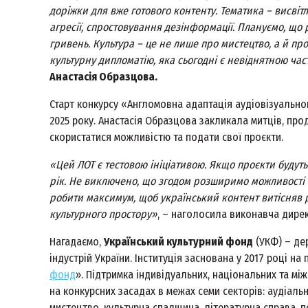
доріжки для вже готового контенту. Тематика – висвіт
агресії, спростовування дезінформації. Плануємо, що
гривень. Культура – це не лише про мистецтво, а й пр
культурну дипломатію, яка сьогодні є невіднятною ч
Анастасія Образцова.
Старт конкурсу «Англомовна адаптація аудіовізуальн
2025 року. Анастасія Образцова закликала митців, прод
скористатися можливістю та подати свої проєкти.
«Цей ЛОТ є тестовою ініціативою. Якщо проєкти будут
рік. Не виключено, що згодом розширимо можливості й
робити максимум, щоб український контент витісняв 
культурного простору»
, – наголосила виконавча дире
Нагадаємо,
Український культурний фонд
(УКФ) – де
індустрій України. Інституція заснована у 2017 році на 
фонд
». Підтримка індивідуальних, національних та м
на конкурсних засадах в межах семи секторів: аудіаль
мистецтво, культурна спадщина, літературна справа, п