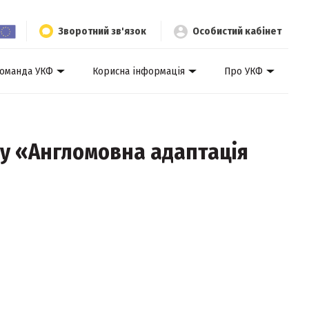
Зворотний зв'язок
Особистий кабінет
оманда УКФ
Корисна інформація
Про УКФ
су «Англомовна адаптація