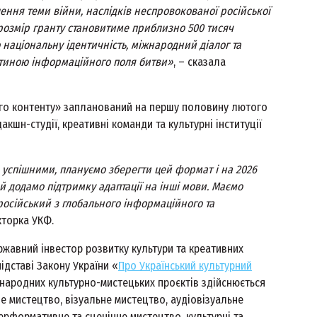
лення теми війни, наслідків неспровокованої російської
 розмір гранту становитиме приблизно 500 тисяч
о національну ідентичність, міжнародний діалог та
астиною інформаційного поля битви»
, – сказала
ого контенту» запланований на першу половину лютого
акшн-студії, креативні команди та культурні інституції
ь успішними, плануємо зберегти цей формат і на 2026
 додамо підтримку адаптації на інші мови. Маємо
російський з глобального інформаційного та
кторка УКФ.
ржавний інвестор розвитку культури та креативних
підставі Закону України «
Про Український культурний
іжнародних культурно-мистецьких проєктів здійснюється
не мистецтво, візуальне мистецтво, аудіовізуальне
ерформативне та сценічне мистецтво, культурні та