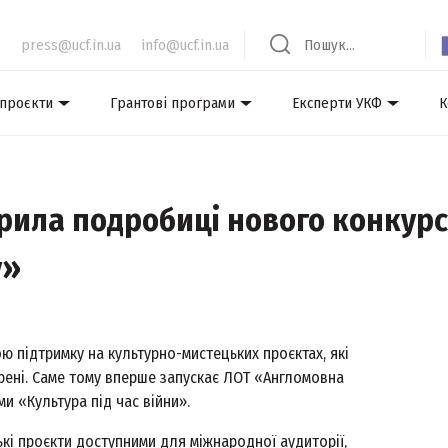
press@ucf.in.ua
info@ucf.in.ua
 проєкти
Грантові програми
Експерти УКФ
К
рила подробиці нового конкур
у»
ю підтримку на культурно-мистецьких проєктах, які
рені. Саме тому вперше запускає ЛОТ «Англомовна
и «Культура під час війни».
ькі проєкти доступними для міжнародної аудиторії,