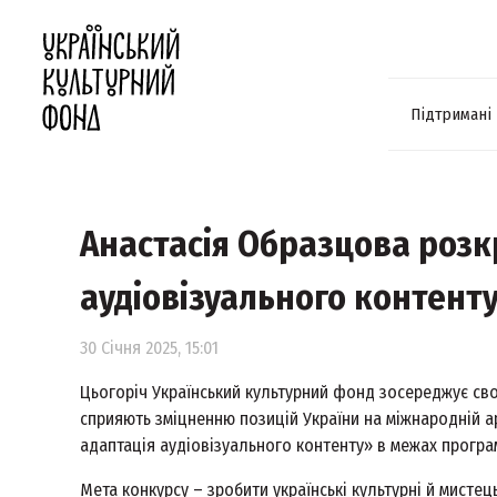
Підтримані
Анастасія Образцова розк
аудіовізуального контент
30 Січня 2025, 15:01
Цьогоріч Український культурний фонд зосереджує сво
сприяють зміцненню позицій України на міжнародній а
адаптація аудіовізуального контенту» в межах програм
Мета конкурсу – зробити українські культурні й мистец