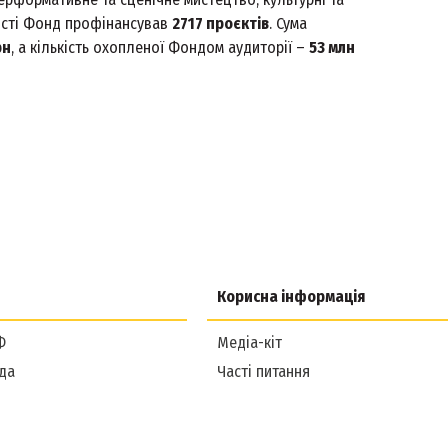
ності Фонд профінансував
2717 проєктів
. Сума
рн
, а кількість охопленої Фондом аудиторії –
53 млн
Корисна інформація
Ф
Медіа-кіт
да
Часті питання