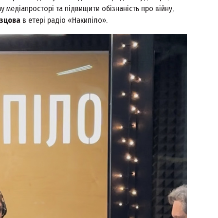
у медіапросторі та підвищити обізнаність про війну,
азцова
в етері радіо «Накипіло».