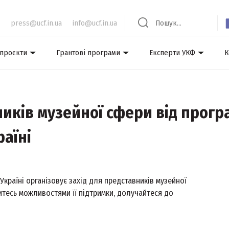
press@ucf.in.ua
info@ucf.in.ua
 проєкти
Грантові програми
Експерти УКФ
К
иків музейної сфери від прог
аїні
країні організовує захід для представників музейної
итесь можливостями її підтримки, долучайтеся до