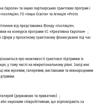
а Європа» та інших партнерських грантових програм і
«Ізоляція», ГО «Інша Освіта» та Агенція «Proto
втілення від представника Фонду «Ізоляція»;
явки на конкурси програми ЄС «Креативна Європа»» ;
ї сфери у проєктному грантовому фінансуванні під час
дізнаються про можливості грантової підтримки їх
цю, у тому числі на міжрегіональному рівні. Захід має
ці між музеями, галереями, виставками та міжнародними
ідтримки.
 галерей (державних та приватних) ;
 або науковим співробітникам, що відповідають за