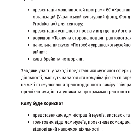
презентація можливостей програми ЄС «Креативн
організацій (Український культурний фонд, Фонд 
Produkciia») для сектору;
презентація успішного проєкту від ідеї до його 
воркшоп «Технічна сторона подачі грантової за
панельна дискусія «Потреби української музейно
війни»;
кава-брейк та нетворкінг.
Завдяки участі у заході представники музейної сфери 
діяльності, зможуть налагодити комунікацію та співпра
на меті стимулювання транскордонного виміру співпра
організаціями, інституціями та програмами грантової п
Кому буде корисно?
представникам адміністрацій музеїв, виставок та
грантовим відділам музеїв, проєктним командам,
відповідний напрямок діяльності ;