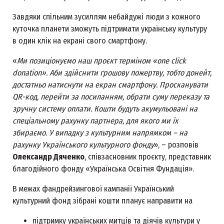
Завдяки спільним зусиллям небайдужі люди з кожного
куточка планети зможуть підтримати українську культуру
в один клік на екрані свого смартфону.
«
Ми позиціонуємо наш проєкт терміном «one click
donation». Аби здійснити грошову пожертву, тобто донейт,
достатньо натиснути на екран смартфону. Просканувати
QR-код, перейти за посиланням, обрати суму переказу та
зручну систему оплати. Кошти будуть акумульовані на
спеціальному рахунку партнера, для якого ми їх
збираємо. У випадку з культурним напрямком – на
рахунку Українського культурного фонду
», – розповів
Олександр Дяченко
, співзасновник проєкту, представник
благодійного фонду «Українська Освітня Фундація».
В межах фандрейзингової кампанії Український
культурний фонд зібрані кошти планує направити на
підтримку українських митців та діячів культури у