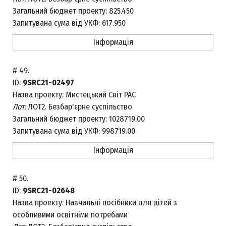
Загальний бюджет проекту:
825.450
Запитувана сума від УКФ:
617.950
Інформація
#
49.
ID:
9SRC21-02497
Назва проекту:
Мистецький Світ РАС
Лот:
ЛОТ2. Безбар'єрне суспільство
Загальний бюджет проекту:
1028719.00
Запитувана сума від УКФ:
998719.00
Інформація
#
50.
ID:
9SRC21-02648
Назва проекту:
Навчальні посібники для дітей з
особливими освітніми потребами