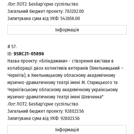
Лот:
ЛОТ2. Безбар'єрне суспільство
Загальний бюджет проекту:
763202.00
Запитувана сума від УКФ:
542656.00
Інформація
#
57.
ID:
9SRC21-05896
Назва проекту:
«Бліндажики» - створення вистави в
колаборації двох колективів ветеранів (Хмельницький –
Чернігів), в Хмельницькому обласному академічному
музично-драматичному театрі імені М. Старицького та
Чернігівському обласному академічному українському
музично-драматичному театрі імені Шевченка"
Лот:
ЛОТ2. Безбар'єрне суспільство
Загальний бюджет проекту:
928023.56
Запитувана сума від УКФ:
928023.56
Інформація