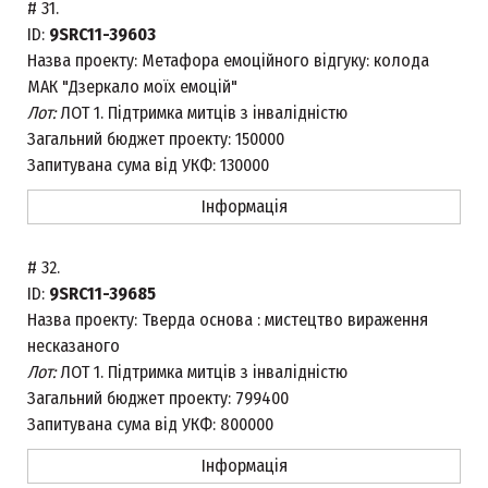
#
31.
ID:
9SRC11-39603
Назва проекту:
Метафора емоційного відгуку: колода
МАК "Дзеркало моїх емоцій"
Лот:
ЛОТ 1. Підтримка митців з інвалідністю
Загальний бюджет проекту:
150000
Запитувана сума від УКФ:
130000
Інформація
#
32.
ID:
9SRC11-39685
Назва проекту:
Тверда основа : мистецтво вираження
несказаного
Лот:
ЛОТ 1. Підтримка митців з інвалідністю
Загальний бюджет проекту:
799400
Запитувана сума від УКФ:
800000
Інформація