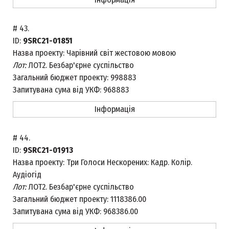
#
43.
ID:
9SRC21-01851
Назва проекту:
Чарівний світ жестовою мовою
Лот:
ЛОТ2. Безбар'єрне суспільство
Загальний бюджет проекту:
998883
Запитувана сума від УКФ:
968883
Інформація
#
44.
ID:
9SRC21-01913
Назва проекту:
Три Голоси Нескорених: Кадр. Колір.
Аудіогід
Лот:
ЛОТ2. Безбар'єрне суспільство
Загальний бюджет проекту:
1118386.00
Запитувана сума від УКФ:
968386.00