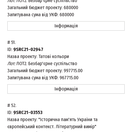
Лот:
ЛОТ2. Безбар'єрне суспільство
Загальний бюджет проекту:
680000
Запитувана сума від УКФ:
680000
Інформація
#
51.
ID:
9SRC21-02947
Назва проекту:
Татові кольори
Лот:
ЛОТ2. Безбар'єрне суспільство
Загальний бюджет проекту:
997715.00
Запитувана сума від УКФ:
967715.00
Інформація
#
52.
ID:
9SRC21-03553
Назва проекту:
"Історична пам'ять України та
європейський контекст. Літературний вимір"