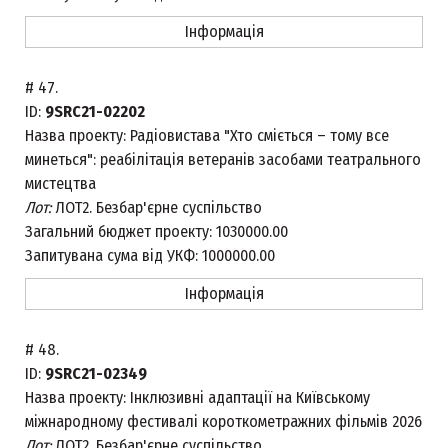
Інформація
#
47.
ID:
9SRC21-02202
Назва проекту:
Радіовистава "Хто сміється – тому все
минеться": реабілітація ветеранів засобами театрального
мистецтва
Лот:
ЛОТ2. Безбар'єрне суспільство
Загальний бюджет проекту:
1030000.00
Запитувана сума від УКФ:
1000000.00
Інформація
#
48.
ID:
9SRC21-02349
Назва проекту:
Інклюзивні адаптації на Київському
міжнародному фестивалі короткометражних фільмів 2026
Лот:
ЛОТ2. Безбар'єрне суспільство