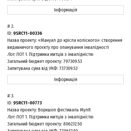
Інформація
#
2.
ID:
9SRC11-00336
Назва проекту:
«Мануал до крісла колісного»: створення
видавничого проєкту про опанування інвалідності
Лот:
ЛОТ 1. Підтримка митців з інвалідністю
Загальний бюджет проекту:
797309.53
Запитувана сума від УКФ:
737309.53
Інформація
#
3.
ID:
9SRC11-00773
Назва проекту:
Воркшоп фестиваль МулЯ
Лот:
ЛОТ 1. Підтримка митців з інвалідністю
Загальний бюджет проекту:
806232.50
Запитувана сума від УКФ:
770632.50