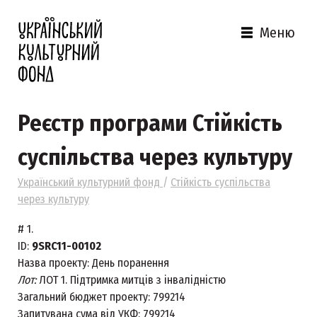
Меню
Реєстр програми Стійкість
суспільства через культуру
Український культурний фонд
/
Стійкість суспільства
через культуру
#
1.
ID:
9SRC11-00102
Назва проекту:
День поранення
Лот:
ЛОТ 1. Підтримка митців з інвалідністю
Загальний бюджет проекту:
799214
Запитувана сума від УКФ:
799214