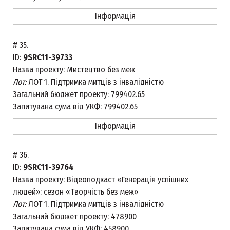
Інформація
#
35.
ID:
9SRC11-39733
Назва проекту:
Мистецтво без меж
Лот:
ЛОТ 1. Підтримка митців з інвалідністю
Загальний бюджет проекту:
799402.65
Запитувана сума від УКФ:
799402.65
Інформація
#
36.
ID:
9SRC11-39764
Назва проекту:
Відеоподкаст «Генерація успішних
людей»: сезон «Творчість без меж»
Лот:
ЛОТ 1. Підтримка митців з інвалідністю
Загальний бюджет проекту:
478900
Запитувана сума від УКФ:
458900