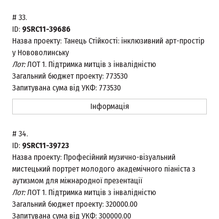
#
33.
ID:
9SRC11-39686
Назва проекту:
Танець Стійкості: інклюзивний арт-простір
у Нововолинську
Лот:
ЛОТ 1. Підтримка митців з інвалідністю
Загальний бюджет проекту:
773530
Запитувана сума від УКФ:
773530
Інформація
#
34.
ID:
9SRC11-39723
Назва проекту:
Професійний музично-візуальний
мистецький портрет молодого академічного піаніста з
аутизмом для міжнародної презентації
Лот:
ЛОТ 1. Підтримка митців з інвалідністю
Загальний бюджет проекту:
320000.00
Запитувана сума від УКФ:
300000.00