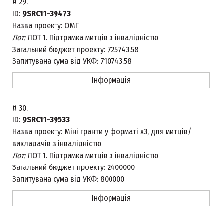
#
29.
ID:
9SRC11-39473
Назва проекту:
ОМГ
Лот:
ЛОТ 1. Підтримка митців з інвалідністю
Загальний бюджет проекту:
725743.58
Запитувана сума від УКФ:
710743.58
Інформація
#
30.
ID:
9SRC11-39533
Назва проекту:
Міні гранти у форматі х3, для митців/
викладачів з інвалідністю
Лот:
ЛОТ 1. Підтримка митців з інвалідністю
Загальний бюджет проекту:
2400000
Запитувана сума від УКФ:
800000
Інформація