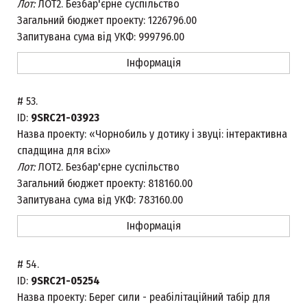
Лот:
ЛОТ2. Безбар'єрне суспільство
Загальний бюджет проекту:
1226796.00
Запитувана сума від УКФ:
999796.00
Інформація
#
53.
ID:
9SRC21-03923
Назва проекту:
«Чорнобиль у дотику і звуці: інтерактивна
спадщина для всіх»
Лот:
ЛОТ2. Безбар'єрне суспільство
Загальний бюджет проекту:
818160.00
Запитувана сума від УКФ:
783160.00
Інформація
#
54.
ID:
9SRC21-05254
Назва проекту:
Берег сили - реабілітаційний табір для