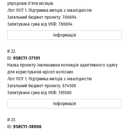
упродовж п'яти місяців
Лот:
ЛОТ 1. Підтримка митців з інвалідністю
Загальний бюджет проекту:
786694
Запитувана сума від УКФ:
786694
Інформація
#
22.
ID:
9SRC11-37101
Назва проекту:
Інклюзивна колекція адаптивного одягу
для користувачів крісел колісних
Лот:
ЛОТ 1. Підтримка митців з інвалідністю
Загальний бюджет проекту:
874500
Запитувана сума від УКФ:
765500
Інформація
#
23.
ID:
9SRC11-38006