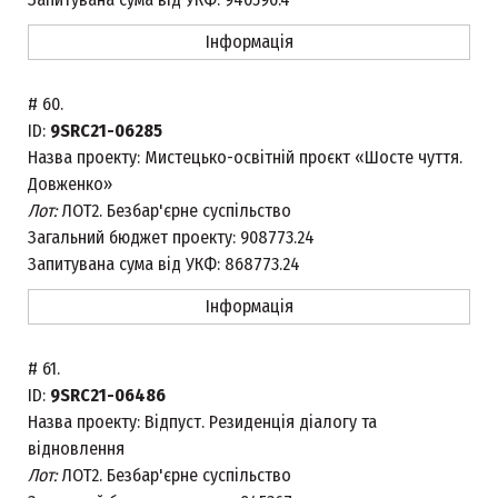
Інформація
#
60.
ID:
9SRC21-06285
Назва проекту:
Мистецько-освітній проєкт «Шосте чуття.
Довженко»
Лот:
ЛОТ2. Безбар'єрне суспільство
Загальний бюджет проекту:
908773.24
Запитувана сума від УКФ:
868773.24
Інформація
#
61.
ID:
9SRC21-06486
Назва проекту:
Відпуст. Резиденція діалогу та
відновлення
Лот:
ЛОТ2. Безбар'єрне суспільство