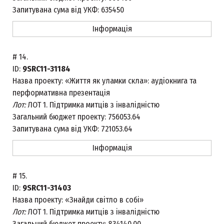
Запитувана сума від УКФ:
635450
Інформація
#
14.
ID:
9SRC11-31184
Назва проекту:
«Життя як уламки скла»: аудіокнига та
перформативна презентація
Лот:
ЛОТ 1. Підтримка митців з інвалідністю
Загальний бюджет проекту:
756053.64
Запитувана сума від УКФ:
721053.64
Інформація
#
15.
ID:
9SRC11-31403
Назва проекту:
«Знайди світло в собі»
Лот:
ЛОТ 1. Підтримка митців з інвалідністю
Загальний бюджет проекту:
834140.00