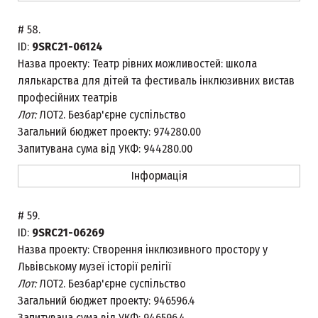
#
58.
ID:
9SRC21-06124
Назва проекту:
Театр рівних можливостей: школа
лялькарства для дітей та фестиваль інклюзивних вистав
професійних театрів
Лот:
ЛОТ2. Безбар'єрне суспільство
Загальний бюджет проекту:
974280.00
Запитувана сума від УКФ:
944280.00
Інформація
#
59.
ID:
9SRC21-06269
Назва проекту:
Створення інклюзивного простору у
Львівському музеї історії релігії
Лот:
ЛОТ2. Безбар'єрне суспільство
Загальний бюджет проекту:
946596.4
Запитувана сума від УКФ:
946596.4