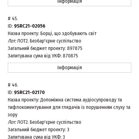
Інформація
#
45.
ID:
9SRC21-02056
Назва проекту:
Борці, що здобувають світ
Лот:
ЛОТ2. Безбар'єрне суспільство
Загальний бюджет проекту:
897875
Запитувана сума від УКФ:
870875
Інформація
#
46.
ID:
9SRC21-02170
Назва проекту:
Допоміжна система аудіосупроводу та
тифлокоментування для глядачів із порушенням слуху та
зору
Лот:
ЛОТ2. Безбар'єрне суспільство
Загальний бюджет проекту:
3
Запитувана сума від УКФ:
3