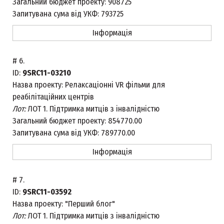
Загальний бюджет проекту:
908725
Запитувана сума від УКФ:
793725
Інформація
#
6.
ID:
9SRC11-03210
Назва проекту:
Релаксаціонні VR фільми для
реабілітаційних центрів
Лот:
ЛОТ 1. Підтримка митців з інвалідністю
Загальний бюджет проекту:
854770.00
Запитувана сума від УКФ:
789770.00
Інформація
#
7.
ID:
9SRC11-03592
Назва проекту:
"Перший блог"
Лот:
ЛОТ 1. Підтримка митців з інвалідністю