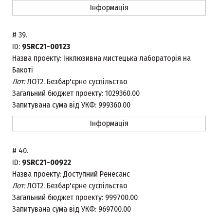
Інформація
#
39.
ID:
9SRC21-00123
Назва проекту:
Інклюзивна мистецька лабораторія на
Бакоті
Лот:
ЛОТ2. Безбар'єрне суспільство
Загальний бюджет проекту:
1029360.00
Запитувана сума від УКФ:
999360.00
Інформація
#
40.
ID:
9SRC21-00922
Назва проекту:
Доступний Ренесанс
Лот:
ЛОТ2. Безбар'єрне суспільство
Загальний бюджет проекту:
999700.00
Запитувана сума від УКФ:
969700.00