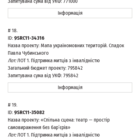
Запитувана сума від УКФ:
771000
Інформація
#
18.
ID:
9SRC11-34316
Назва проекту:
Мапа україномовних територій. Спадок
Павла Чубинського
Лот:
ЛОТ 1. Підтримка митців з інвалідністю
Загальний бюджет проекту:
795842
Запитувана сума від УКФ:
795842
Інформація
#
19.
ID:
9SRC11-35082
Назва проекту:
«Спільна сцена: театр — простір
самовираження без бар’єрів»
Лот:
ЛОТ 1. Підтримка митців з інвалідністю