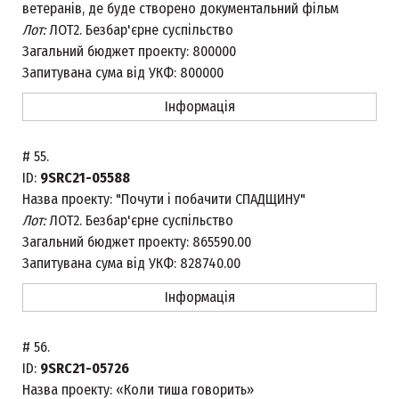
ветеранів, де буде створено документальний фільм
Лот:
ЛОТ2. Безбар'єрне суспільство
Загальний бюджет проекту:
800000
Запитувана сума від УКФ:
800000
Інформація
#
55.
ID:
9SRC21-05588
Назва проекту:
"Почути і побачити СПАДЩИНУ"
Лот:
ЛОТ2. Безбар'єрне суспільство
Загальний бюджет проекту:
865590.00
Запитувана сума від УКФ:
828740.00
Інформація
#
56.
ID:
9SRC21-05726
Назва проекту:
«Коли тиша говорить»