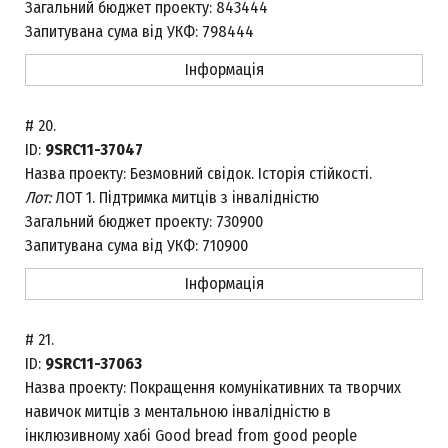
Загальний бюджет проекту:
843444
Запитувана сума від УКФ:
798444
Інформація
#
20.
ID:
9SRC11-37047
Назва проекту:
Безмовний свідок. Історія стійкості.
Лот:
ЛОТ 1. Підтримка митців з інвалідністю
Загальний бюджет проекту:
730900
Запитувана сума від УКФ:
710900
Інформація
#
21.
ID:
9SRC11-37063
Назва проекту:
Покращення комунікативних та творчих
навичок митців з ментальною інвалідністю в
інклюзивному хабі Good bread from good people