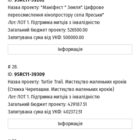
Назва проекту:
"Маніфест " Земля". Цифрове
переосмислення кінопростору села Яреськи"
Лот:
ЛОТ 1. Підтримка митців з інвалідністю
Загальний бюджет проекту:
526500.00
Запитувана сума від УКФ:
500000.00
Інформація
#
28.
ID:
9SRC11-39309
Назва проекту:
Turtie Trail. Мистецтво маленьких кроків
(Стежка Черепашки. Мистецтво маленьких кроків)
Лот:
ЛОТ 1. Підтримка митців з інвалідністю
Загальний бюджет проекту:
429187.51
Запитувана сума від УКФ:
402372.51
Інформація