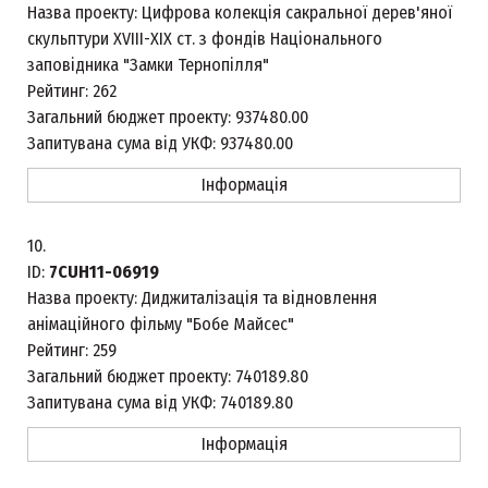
Назва проекту:
Цифрова колекція сакральної дерев'яної
скульптури XVІІІ-ХІХ ст. з фондів Національного
заповідника "Замки Тернопілля"
Рейтинг:
262
Загальний бюджет проекту:
937480.00
Запитувана сума від УКФ:
937480.00
Інформація
10.
ID:
7CUH11-06919
Назва проекту:
Диджиталізація та відновлення
анімаційного фільму "Бобе Майсес"
Рейтинг:
259
Загальний бюджет проекту:
740189.80
Запитувана сума від УКФ:
740189.80
Інформація