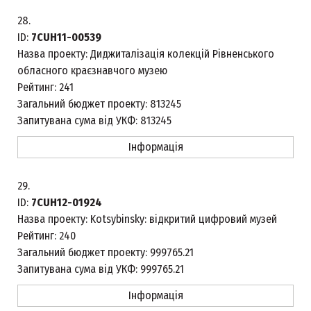
28.
ID:
7CUH11-00539
Назва проекту:
Диджиталізація колекцій Рівненського
обласного краєзнавчого музею
Рейтинг:
241
Загальний бюджет проекту:
813245
Запитувана сума від УКФ:
813245
Інформація
29.
ID:
7CUH12-01924
Назва проекту:
Kotsybinsky: відкритий цифровий музей
Рейтинг:
240
Загальний бюджет проекту:
999765.21
Запитувана сума від УКФ:
999765.21
Інформація