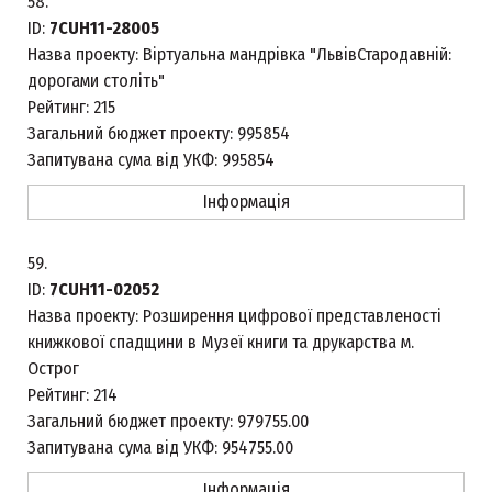
58.
ID:
7CUH11-28005
Назва проекту:
Віртуальна мандрівка "ЛьвівСтародавній:
дорогами століть"
Рейтинг:
215
Загальний бюджет проекту:
995854
Запитувана сума від УКФ:
995854
Інформація
59.
ID:
7CUH11-02052
Назва проекту:
Розширення цифрової представленості
книжкової спадщини в Музеї книги та друкарства м.
Острог
Рейтинг:
214
Загальний бюджет проекту:
979755.00
Запитувана сума від УКФ:
954755.00
Інформація