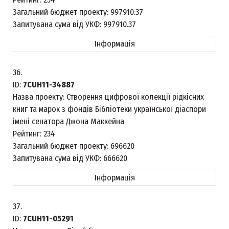
Загальний бюджет проекту:
997910.37
Запитувана сума від УКФ:
997910.37
Інформація
36.
ID:
7CUH11-34887
Назва проекту:
Створення цифрової колекції рідкісних
книг та марок з фондів Бібліотеки української діаспори
імені сенатора Джона Маккейна
Рейтинг:
234
Загальний бюджет проекту:
696620
Запитувана сума від УКФ:
666620
Інформація
37.
ID:
7CUH11-05291