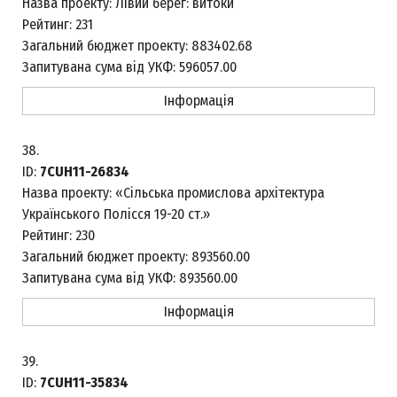
Назва проекту:
Лівий берег: витоки
Рейтинг:
231
Загальний бюджет проекту:
883402.68
Запитувана сума від УКФ:
596057.00
Інформація
38.
ID:
7CUH11-26834
Назва проекту:
«Сільська промислова архітектура
Українського Полісся 19-20 ст.»
Рейтинг:
230
Загальний бюджет проекту:
893560.00
Запитувана сума від УКФ:
893560.00
Інформація
39.
ID:
7CUH11-35834