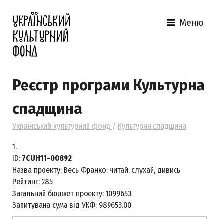
Меню
Реєстр програми Культурна
спадщина
Український культурний фонд
/
Культурна спадщина
1.
ID:
7CUH11-00892
Назва проекту:
Весь Франко: читай, слухай, дивись
Рейтинг:
285
Загальний бюджет проекту:
1099653
Запитувана сума від УКФ:
989653.00