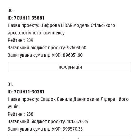
30.
ID:
7CUH11-35881
Назва проекту:
Цифрова LiDAR модель Стільського
археологічного комплексу
Рейтинг:
239
Загальний бюджет проекту:
926051.60
Запитувана сума від УКФ:
896051.60
Інформація
31.
ID:
7CUH11-30381
Назва проекту:
Спадок Данила Даниловича Лідера і його
учнів
Рейтинг:
238
Загальний бюджет проекту:
1013570.35
Запитувана сума від УКФ:
999570.35