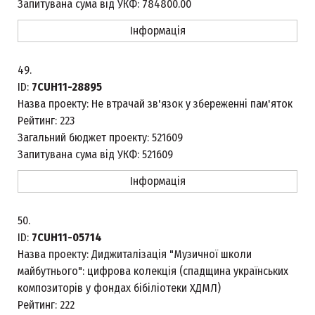
Запитувана сума від УКФ:
784800.00
Інформація
49.
ID:
7CUH11-28895
Назва проекту:
Не втрачай зв'язок у збереженні пам'яток
Рейтинг:
223
Загальний бюджет проекту:
521609
Запитувана сума від УКФ:
521609
Інформація
50.
ID:
7CUH11-05714
Назва проекту:
Диджиталізація "Музичної школи
майбутнього": цифрова колекція (спадщина українських
композиторів у фондах бібіліотеки ХДМЛ)
Рейтинг:
222