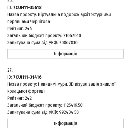
26.
ID:
7CUH11-35618
Назва проекту:
Віртуальна подорож архітектурними
перлинами Чернігова
Рейтинг:
244
Загальний бюджет проекту:
710670.10
Запитувана сума від УКФ:
700670.10
Інформація
27.
ID:
7CUH11-31416
Назва проекту:
Невидимі мури. 3D візуалізація зниклої
козацької фортеці
Рейтинг:
242
Загальний бюджет проекту:
1125419.50
Запитувана сума від УКФ:
992404.50
Інформація