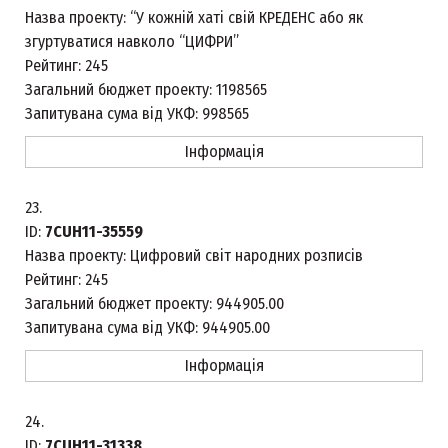
Назва проекту:
“У кожній хаті свій КРЕДЕНС або як
згуртуватися навколо “ЦИФРИ”
Рейтинг:
245
Загальний бюджет проекту:
1198565
Запитувана сума від УКФ:
998565
Інформація
23.
ID:
7CUH11-35559
Назва проекту:
Цифровий світ народних розписів
Рейтинг:
245
Загальний бюджет проекту:
944905.00
Запитувана сума від УКФ:
944905.00
Інформація
24.
ID:
7CUH11-31338