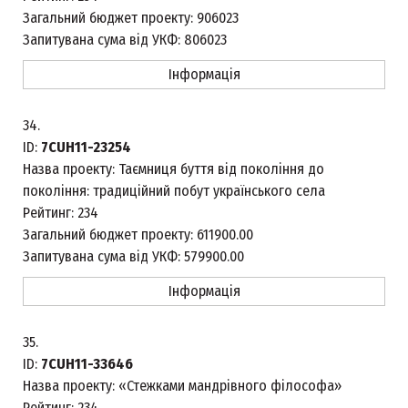
Загальний бюджет проекту:
906023
Запитувана сума від УКФ:
806023
Інформація
34.
ID:
7CUH11-23254
Назва проекту:
Таємниця буття від покоління до
покоління: традиційний побут українського села
Рейтинг:
234
Загальний бюджет проекту:
611900.00
Запитувана сума від УКФ:
579900.00
Інформація
35.
ID:
7CUH11-33646
Назва проекту:
«Стежками мандрівного філософа»
Рейтинг:
234