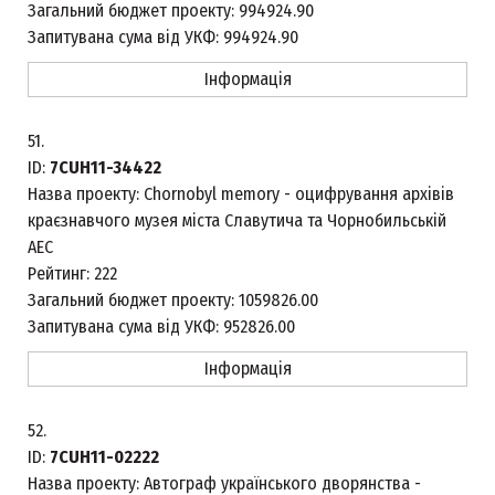
Загальний бюджет проекту:
994924.90
Запитувана сума від УКФ:
994924.90
Інформація
51.
ID:
7CUH11-34422
Назва проекту:
Chornobyl memory - оцифрування архівів
краєзнавчого музея міста Славутича та Чорнобильській
АЕС
Рейтинг:
222
Загальний бюджет проекту:
1059826.00
Запитувана сума від УКФ:
952826.00
Інформація
52.
ID:
7CUH11-02222
Назва проекту:
Автограф українського дворянства -