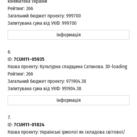
кінематека України
Рейтинг:
266
Загальний бюджет проекту:
999700
Запитувана сума від УКФ:
999700
Інформація
6.
ID:
7CUH11-05935
Назва проекту:
Культурна спадщина Сатанова. 3D-loading
Рейтинг:
266
Загальний бюджет проекту:
971904.38
Запитувана сума від УКФ:
951904.38
Інформація
7.
ID:
7CUH11-01824
Назва проекту:
Українські ірмолої як складова світової/