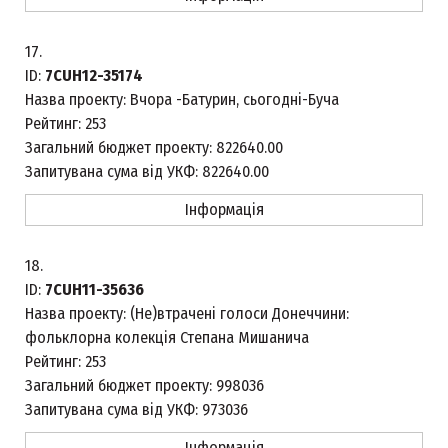
17.
ID:
7CUH12-35174
Назва проекту:
Вчора -Батурин, сьогодні-Буча
Рейтинг:
253
Загальний бюджет проекту:
822640.00
Запитувана сума від УКФ:
822640.00
Інформація
18.
ID:
7CUH11-35636
Назва проекту:
(Не)втрачені голоси Донеччини:
фольклорна колекція Степана Мишанича
Рейтинг:
253
Загальний бюджет проекту:
998036
Запитувана сума від УКФ:
973036
Інформація