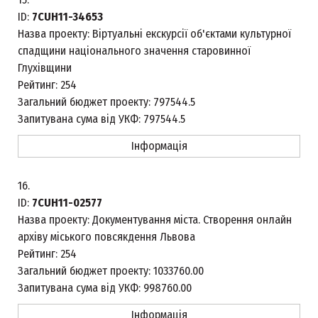
ID:
7CUH11-34653
Назва проекту:
Віртуальні екскурсії об'єктами культурної
спадщини національного значення старовинної
Глухівщини
Рейтинг:
254
Загальний бюджет проекту:
797544.5
Запитувана сума від УКФ:
797544.5
Інформація
16.
ID:
7CUH11-02577
Назва проекту:
Документування міста. Створення онлайн
архіву міського повсякдення Львова
Рейтинг:
254
Загальний бюджет проекту:
1033760.00
Запитувана сума від УКФ:
998760.00
Інформація