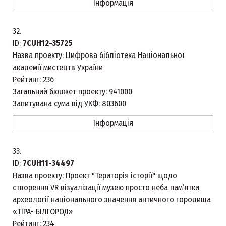
Інформація
32.
ID:
7CUH12-35725
Назва проекту:
Цифрова бібліотека Національної
академії мистецтв України
Рейтинг:
236
Загальний бюджет проекту:
941000
Запитувана сума від УКФ:
803600
Інформація
33.
ID:
7CUH11-34497
Назва проекту:
Проект "Територія історії" щодо
створення VR візуалізації музею просто неба пам’ятки
археології національного значення античного городища
«ТІРА- БІЛГОРОД»
Рейтинг:
234