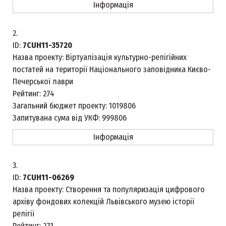
Інформація
2.
ID:
7CUH11-35720
Назва проекту:
Віртуалізація культурно-релігійних
постатей на території Національного заповідника Києво-
Печерської лаври
Рейтинг:
274
Загальний бюджет проекту:
1019806
Запитувана сума від УКФ:
999806
Інформація
3.
ID:
7CUH11-06269
Назва проекту:
Створення та популяризація цифрового
архіву фондових колекцій Львівського музею історії
релігії
Рейтинг:
271