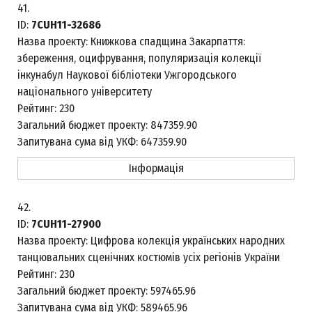
41.
ID:
7CUH11-32686
Назва проекту:
Книжкова спадщина Закарпаття:
збереження, оцифрування, популяризація колекції
інкунабул Наукової бібліотеки Ужгородського
національного університету
Рейтинг:
230
Загальний бюджет проекту:
847359.90
Запитувана сума від УКФ:
647359.90
Інформація
42.
ID:
7CUH11-27900
Назва проекту:
Цифрова колекція українських народних
танцювальних сценічних костюмів усіх регіонів України
Рейтинг:
230
Загальний бюджет проекту:
597465.96
Запитувана сума від УКФ:
589465.96