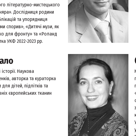
ого літературно-мистецького
няра». Дослідниця родини
блікацій та упорядниця
ми спорив», «Дитячі музи, як
нко для фронту» та «Роланд
ка УКФ 2022-2023 рр.
ало
 історії. Наукова
нків, авторка та кураторка
 для дітей, підлітків та
ніх європейських тканин