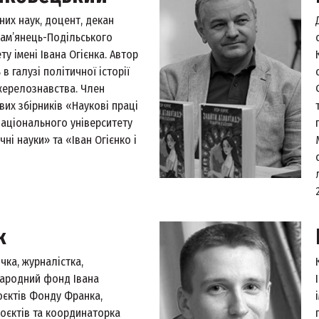
них наук, доцент, декан
Кам’янець-Подільського
у імені Івана Огієнка. Автор
в галузі політичної історії
джерелознавства. Член
вих збірників «Наукові праці
національного університету
ичні науки» та «Іван Огієнко і
к
чка, журналістка,
ародний фонд Івана
єктів Фонду Франка,
оєктів та координаторка