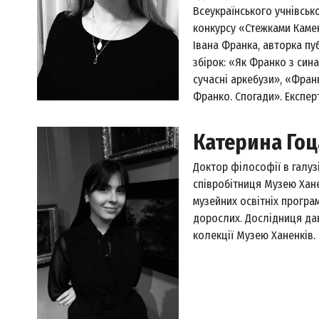
Всеукраїнського учнівськ
конкурсу «Стежками Каме
Івана Франка, авторка пу
збірок: «Як Франко з сина
сучасні аркебузи», «Фра
Франко. Спогади». Експерт
Катерина Гоц
Доктор філософії в галузі
співробітниця Музею Хане
музейних освітніх програм
дорослих. Дослідниця дав
колекції Музею Ханенків.