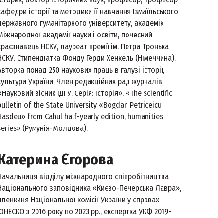
кафедри історії та методики її навчання Ізмаїльського
державного гуманітарного університету, академік
Міжнародної академії науки і освіти, почесний
краєзнавець НСКУ, лауреат премії ім. Петра Тронька
НСКУ. Стипендіатка Фонду Герди Хенкель (Німеччина).
Авторка понад 250 наукових праць в галузі історії,
культури України. Член редакційних рад журналів:
«Науковий вісник ІДГУ. Серія: Історія», «The scientific
bulletin of the State University «Bogdan Petriceicu
Hasdeu» from Cahul half-yearly edition, humanities
series» (Румунія-Молдова).
Катерина Єгорова
Начальниця відділу міжнародного співробітництва
Національного заповідника «Києво-Печерська Лавра»,
членкиня Національної комісії України у справах
ЮНЕСКО з 2016 року по 2023 рр., експертка УКФ 2019-