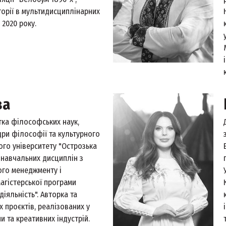
торії в мультидисциплінарних
 2020 року.
ва
тка філософських наук,
ри філософії та культурного
го університету "Острозька
 навчальних дисциплін з
ного менеджменту і
агістерської програми
діяльність". Авторка та
х проєктів, реалізованих у
и та креативних індустрій.