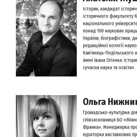
Історик, кандидат історич
історичного факультету 
національного університет
понад 100 наукових праць 
України, біографістики, 
редакційної колегії науко
Кам’янець-Подільського 
імені Івана Огієнка: істор
сучасна наука та освіта».
Ольга Нижни
Громадсько-культурна дія
співзасновниця БО «Міжн
Франка». Менеджерка про
кураторка виставкових пр