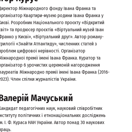
Директор Міжнародного фонду Івана Франка та
організатор Квартири-музею родини Івана Франка у
Києві. Розробник Національного проєкту «Відкритий
світ» та продюсер проєктів «Віртуальний музей Іван
Франко у Києві», «Віртуальний друг». Автор роману-
трилогії «Знайти Атлантиду», численних статей з
проблем цифрової нерівності. Організатор
Міжнародної премії імені Івана Франка. Куратор та
організатор 6 урочистих церемоній нагородження
лауреатів Міжнародно премії імені Івана Франка (2016-
2023). Член спілки журналістів України.
Валерій Мачуський
Кандидат педагогічних наук, науковий співробітник
Інституту політичних і етнонаціональних досліджень
ім. І. Ф. Кураса НАН України. Автор понад 30 наукових
праць.