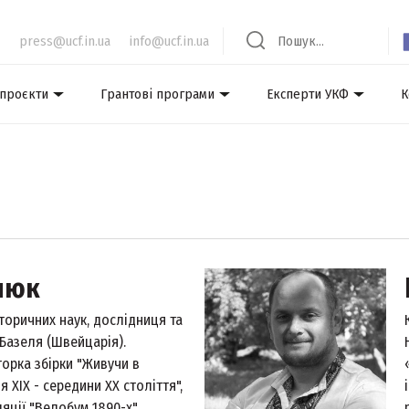
press@ucf.in.ua
info@ucf.in.ua
 проєкти
Грантові програми
Експерти УКФ
К
нюк
сторичних наук, дослідниця та
Базеля (Швейцарія).
орка збірки "‎Живучи в
я ХІХ - середини ХХ століття",
яції "‎Велобум 1890-х",