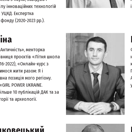
лу інноваційних технологій
и УЦКД. Експертка
фонду (2020-2023 рр.).
іна
 Античність», менторка
івниця проєктів «Літня школа
16-2022), «Онлайн-курс з
имося жити разом: Я і
ивна позиція мого регіону.
 «GIRL POWER UKRAINE.
більше 10 публікацій ДАК та за
рії та археології.
ушковецький