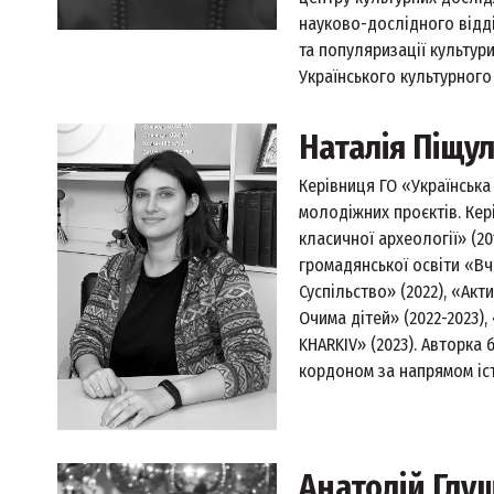
науково-дослідного відді
та популяризації культур
Українського культурного 
Наталія Піщул
Керівниця ГО «Українська
молодіжних проєктів. Кер
класичної археології» (20
громадянської освіти «Вч
Суспільство» (2022), «Акт
Очима дітей» (2022-2023),
KHARKIV» (2023). Авторка 
кордоном за напрямом істо
Анатолій Гл