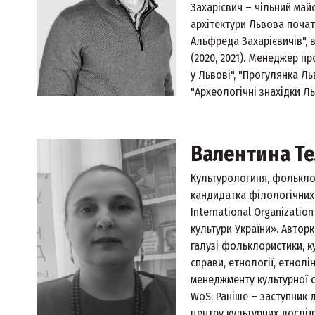
Захарієвич – чільний май
архітектури Львова початку
Альфреда Захарієвичів", в
(2020, 2021). Менеджер пр
у Львові", "Прогулянка Ль
"Археологічні знахідки Ль
Валентина Т
Культурологиня, фолькло
кандидатка філологічних 
International Organization
культури України». Автор
галузі фольклористики, ку
справи, етнології, етнолі
менеджменту культурної с
WoS. Раніше – заступник 
центру культурних дослід