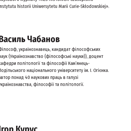
instytutu historii Uniwersytetu Marii Curie-Skłodowskiej».
Василь Чабанов
Філософ, українознавець, кандидат філософських
наук (Українознавство (філософські науки)), доцент
кафедри політології та філософії Кам’янець-
Подільського національного університету ім. І. Огієнка.
Автор понад 40 наукових праць в галузі
українознавства, філософії та політології.
Ігор Курус