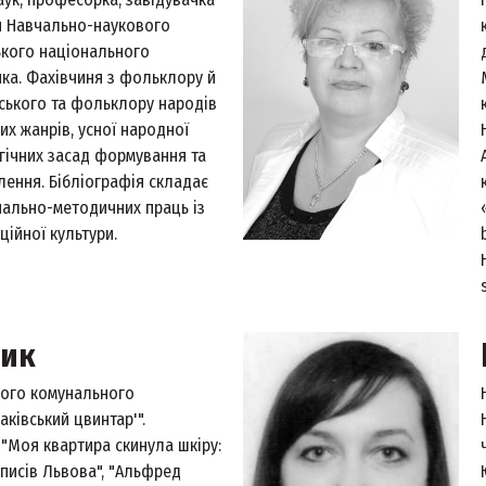
 Навчально-наукового
ського національного
нка. Фахівчиня з фольклору й
нського та фольклору народів
их жанрів, усної народної
гічних засад формування та
ення. Бібліографія складає
чально-методичних праць із
ійної культури.
чик
ького комунального
ківський цвинтар'".
 "Моя квартира скинула шкіру:
описів Львова", "Альфред