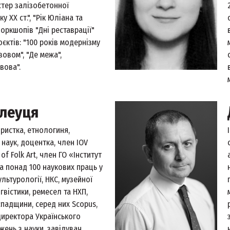
стер залізобетонної
 ХХ ст.", "Рік Юліана та
оркшопів "Дні реставрації"
оєктів: "100 років модернізму
вовом", "Де межа",
вова".
елеуця
ристка, етнологиня,
наук, доцентка, член IOV
 of Folk Art, член ГО «Інститут
ка понад 100 наукових праць у
льтурології, НКС, музейної
нгвістики, ремесел та НХП,
падщини, серед них Scopus,
директора Українського
жень з науки, завідувач