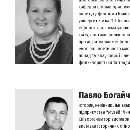
кафедри фольклористики
інституту філології Київ
університету ім. Т. Шевче
міфології, зокрема украї
світу, поетики фольклорн
прози, ритуально-міфоло
еволюції поетичного мисл
понад 140 наукових і нав
фольклористики та традиц
Павло Богай
Історик, керівник Львівс
підприємства "Музей 'Лича
Співорганізатор виставок
виставка історичних стін