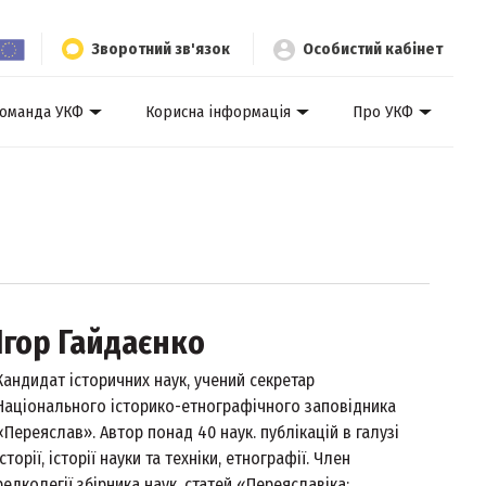
Зворотний зв'язок
Особистий кабінет
оманда УКФ
Корисна інформація
Про УКФ
Ігор Гайдаєнко
Кандидат історичних наук, учений секретар
Національного історико-етнографічного заповідника
«Переяслав». Автор понад 40 наук. публікацій в галузі
історії, історії науки та техніки, етнографії. Член
редколегії збірника наук. статей «Переяславіка: