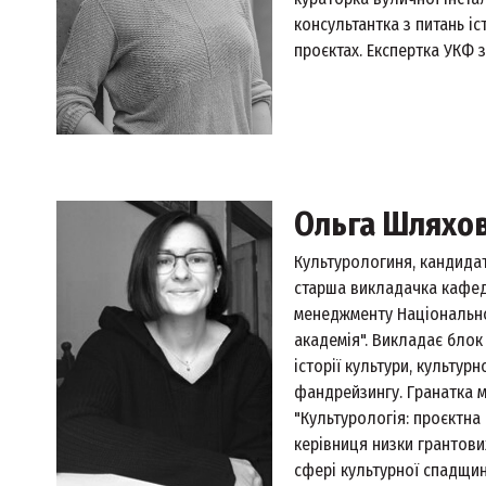
консультантка з питань іс
проєктах. Експертка УКФ з
Ольга Шляхо
Культурологиня, кандида
старша викладачка кафед
менеджменту Національно
академія". Викладає блок
історії культури, культур
фандрейзингу. Гранатка м
"Культурологія: проєктна 
керівниця низки грантови
сфері культурної спадщин