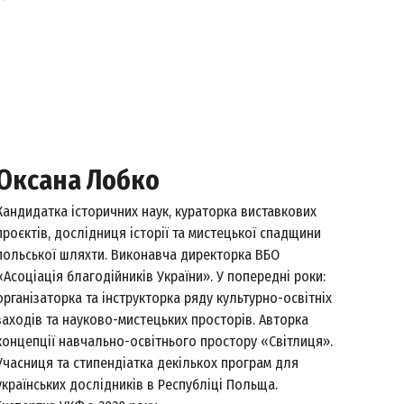
Оксана Лобко
Кандидатка історичних наук, кураторка виставкових
проєктів, дослідниця історії та мистецької спадщини
польської шляхти. Виконавча директорка ВБО
«Асоціація благодійників України». У попередні роки:
організаторка та інструкторка ряду культурно-освітніх
заходів та науково-мистецьких просторів. Авторка
концепції навчально-освітнього простору «Світлиця».
Учасниця та стипендіатка декількох програм для
українських дослідників в Республіці Польща.