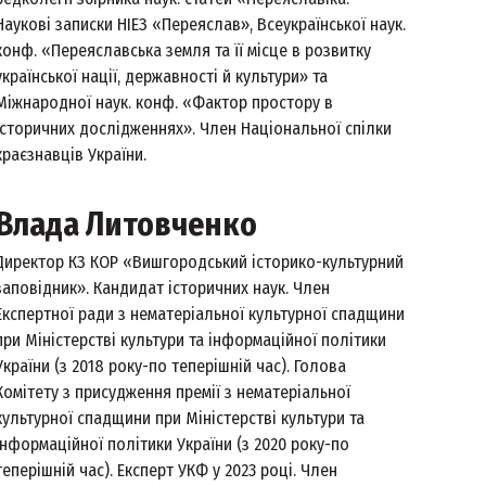
Наукові записки НІЕЗ «Переяслав», Всеукраїнської наук.
конф. «Переяславська земля та її місце в розвитку
української нації, державності й культури» та
Міжнародної наук. конф. «Фактор простору в
історичних дослідженнях». Член Національної спілки
краєзнавців України.
Влада Литовченко
Директор КЗ КОР «Вишгородський історико-культурний
заповідник». Кандидат історичних наук. Член
Експертної ради з нематеріальної культурної спадщини
при Міністерстві культури та інформаційної політики
України (з 2018 року-по теперішній час). Голова
Комітету з присудження премії з нематеріальної
культурної спадщини при Міністерстві культури та
інформаційної політики України (з 2020 року-по
теперішній час). Експерт УКФ у 2023 році. Член