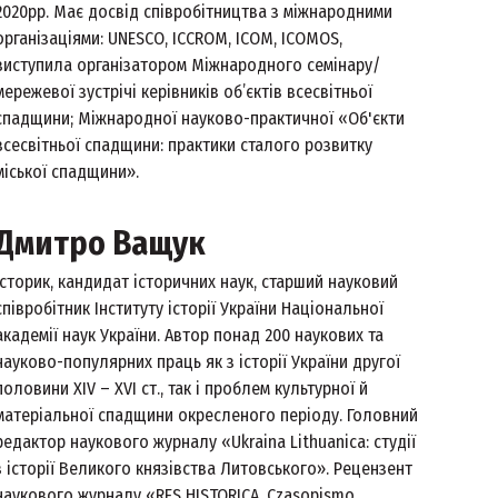
2020рр. Має досвід співробітництва з міжнародними
організаціями: UNESCO, ICCROM, ICOM, ICOMOS,
виступила організатором Mіжнародного семінару/
мережевої зустрічі керівників об’єктів всесвітньої
спадщини; Міжнародної науково-практичної «Об'єкти
всесвітньої спадщини: практики сталого розвитку
міської спадщини».
Дмитро Ващук
Історик, кандидат історичних наук, старший науковий
співробітник Інституту історії України Національної
академії наук України. Автор понад 200 наукових та
науково-популярних праць як з історії України другої
половини XIV – XVI ст., так і проблем культурної й
матеріальної спадщини окресленого періоду. Головний
редактор наукового журналу «Ukraina Lithuanica: студії
з історії Великого князівства Литовського». Рецензент
наукового журналу «RES HISTORICA. Czasopismo