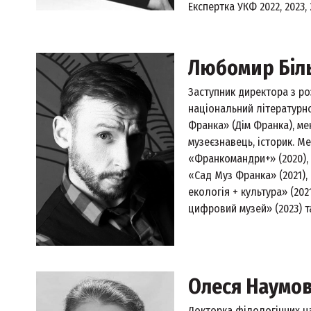
Експертка УКФ 2022, 2023, 
Любомир Біл
Заступник директора з ро
національний літературн
Франка» (Дім Франка), ме
музеєзнавець, історик. М
«Франкомандри+» (2020), «
«Сад Муз Франка» (2021),
екологія + культура» (202
цифровий музей» (2023) та
Олеся Наумо
Докторка філологічних на