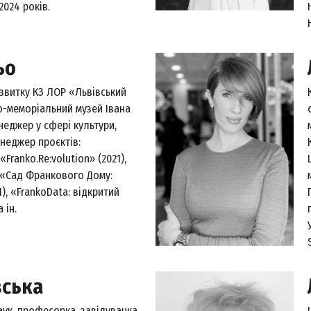
2024 років.
ьо
звитку КЗ ЛОР «Львівський
о-меморіальний музей Івана
неджер у сфері культури,
енеджер проєктів:
Franko.Re:volution» (2021),
 «Сад Франкового Дому:
1), «FrankoData: відкритий
 ін.
вська
ук, професорка, завідувачка