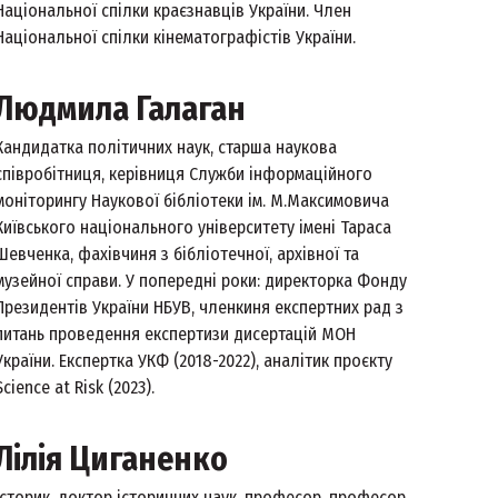
Національної спілки краєзнавців України. Член
Національної спілки кінематографістів України.
Людмила Галаган
Кандидатка політичних наук, старша наукова
співробітниця, керівниця Служби інформаційного
моніторингу Наукової бібліотеки ім. М.Максимовича
Київського національного університету імені Тараса
Шевченка, фахівчиня з бібліотечної, архівної та
музейної справи. У попередні роки: директорка Фонду
Президентів України НБУВ, членкиня експертних рад з
питань проведення експертизи дисертацій МОН
України. Експертка УКФ (2018-2022), аналітик проєкту
Science at Risk (2023).
Лілія Циганенко
Історик, доктор історичних наук, професор, професор