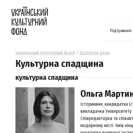
Підтримані
Український культурний фонд
/
Експертні ради
Культурна спадщина
культурна спадщина
Ольга Марти
Історикиня, кандидатка і
викладачка Університету 
Співредакторка та співавт
модерному місті: Київ кінц
кураторка вуличної інстал