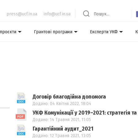
press@ucf.in.ua
info@ucf.in.ua
 проєкти
Грантові програми
Експерти УКФ
К
Договір благодійна допомога
Додано: 04 Квітня 2022, 18:04
УКФ Комунікації у 2019–2021: стратегія та
Додано: 14 Травня 2021, 11:05
Гарантійний аудит_2021
Додано: 12 Травня 2021, 13:05