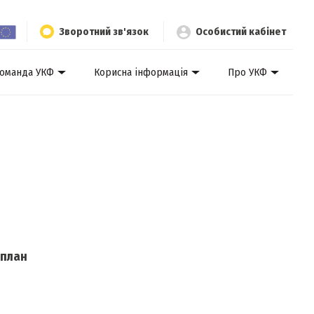
Зворотний зв'язок
Особистий кабінет
оманда УКФ
Корисна інформація
Про УКФ
 план