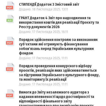
СТИПЕНДІЇ Додаток 3 Змістовий звіт
Додано: 18 Листопада 2025, 13:11
ГРАНТ Додаток 4 Звіт про надходження та
використання коштів для реалізації Проєкту та
Реєстр документів 2026
Додано: 17 Листопада 2025, 16:11
Порядок здійснення контролю за виконанням
суб'єктами які отримують фінансування
зобов'язань перед Українським культурним
фондом
Додано: 17 Листопада 2025, 11:11
Порядок проведення конкурсного відбору
проєктів, реалізація яких здійснюватиметься
за підтримки Українського культурного фонду,
та моніторингу їх реалізації
Додано: 17 Листопада 2025, 11:11
Вимоги до Звіту незалежного аудитора з
надання впевненості щодо достовірності та
відповідності фінального звіту
грантоотримувача про реалізацію проєкту