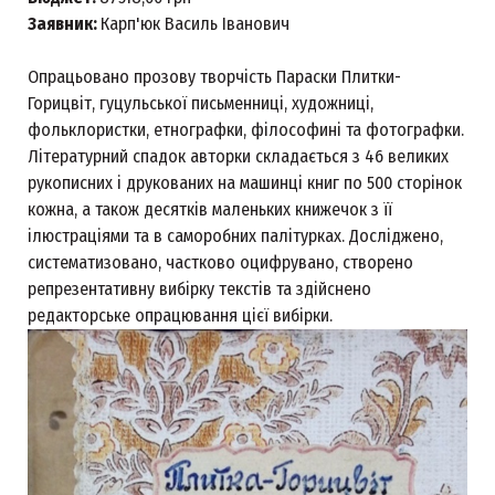
Заявник:
Карп'юк Василь Іванович
Опрацьовано прозову творчість Параски Плитки-
Горицвіт, гуцульської письменниці, художниці,
фольклористки, етнографки, філософині та фотографки.
Літературний спадок авторки складається з 46 великих
рукописних і друкованих на машинці книг по 500 сторінок
кожна, а також десятків маленьких книжечок з її
ілюстраціями та в саморобних палітурках. Досліджено,
систематизовано, частково оцифрувано, створено
репрезентативну вибірку текстів та здійснено
редакторське опрацювання цієї вибірки.