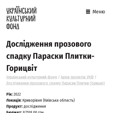
Меню
Дослідження прозового
спадку Параски Плитки-
Горицвіт
Український культурний фонд
/
Архів проектів УКФ
/
Дослідження прозового спадку Параски Плитки-Горицвіт
Рік:
2022
Локація:
Криворівня (Київська область)
Продукт:
дослідження
Бюджет:
87518,00 грн