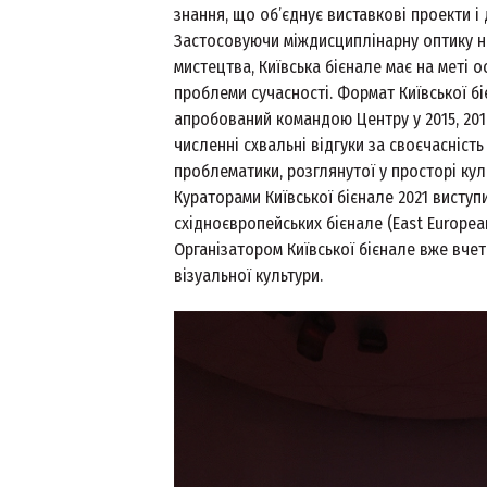
знання, що об’єднує виставкові проекти і 
Застосовуючи міждисциплінарну оптику на 
мистецтва, Київська бієнале має на меті
проблеми сучасності. Формат Київської бі
апробований командою Центру у 2015, 2017
численні схвальні відгуки за своєчасність 
проблематики, розглянутої у просторі кул
Кураторами Київської бієнале 2021 виступ
східноєвропейських бієнале (East European 
Організатором Київської бієнале вже вче
візуальної культури.