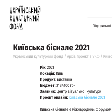
Підтримані
Київська бієнале 2021
Український культурний фонд
/
Архів проектів УКФ
/
Київс
Рік:
2021
Локація:
Київ
Продукт:
виставка
Бюджет:
2184100
грн
Заявник:
Центр візуальної культури
Проєкт онлайн:
Київська бієнале 2021
Київська бієнале є міжнародним форумом 