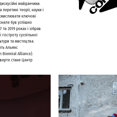
дискусійні майданчики.
перетині теорії, науки і
 осмислювати ключові
єнале був успішно
 та 2019 роках і зібрав
і гостроту суспільної
ьтури та мистецтва.
ить Альянс
Biennial Alliance).
тверте стане Центр