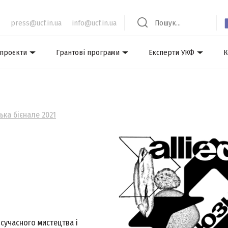
press@ucf.in.ua
info@ucf.in.ua
 проєкти
Грантові програми
Експерти УКФ
К
ька бієнале 2021
сучасного мистецтва і