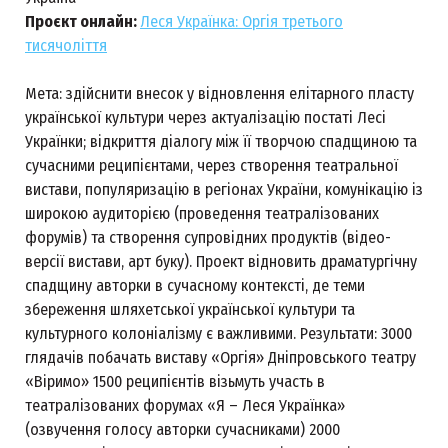
Проєкт онлайн:
Леся Українка: Оргія третього
тисячоліття
Мета: здійснити внесок у відновлення елітарного пласту
української культури через актуалізацію постаті Лесі
Українки; відкриття діалогу між її творчою спадщиною та
сучасними реципієнтами, через створення театральної
вистави, популяризацію в регіонах України, комунікацію із
широкою аудиторією (проведення театралізованих
форумів) та створення супровідних продуктів (відео-
версії вистави, арт буку). Проект відновить драматургічну
спадщину авторки в сучасному контексті, де теми
збереження шляхетської української культури та
культурного колоніалізму є важливими. Результати: 3000
глядачів побачать виставу «Оргія» Дніпровського театру
«Віримо» 1500 реципієнтів візьмуть участь в
театралізованих форумах «Я – Леся Українка»
(озвучення голосу авторки сучасниками) 2000