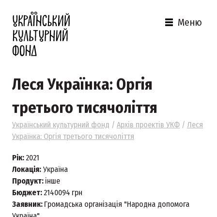
Меню
Леся Українка: Оргія
третього тисячоліття
Український культурний фонд
/
Архів проектів УКФ
/
Леся
Українка: Оргія третього тисячоліття
Рік:
2021
Локація:
Україна
Продукт:
інше
Бюджет:
2140094
грн
Заявник:
Громадська організація "Народна допомога
Україна"