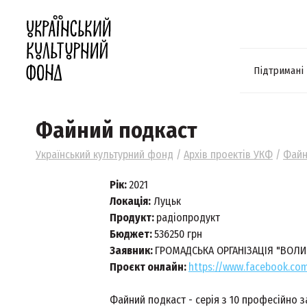
Підтримані
Файний подкаст
Український культурний фонд
/
Архів проектів УКФ
/
Файн
Рік:
2021
Локація:
Луцьк
Продукт:
радіопродукт
Бюджет:
536250 грн
Заявник:
ГРОМАДСЬКА ОРГАНІЗАЦІЯ "ВОЛ
Проєкт онлайн:
https://www.facebook.co
Файний подкаст - серія з 10 професійно з