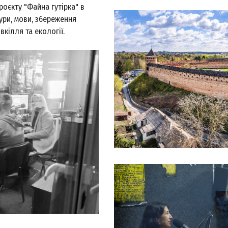
оєкту "Файна гутірка" в
тури, мови, збереження
вкілля та екології.