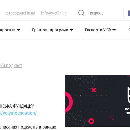
press@ucf.in.ua
info@ucf.in.ua
 проєкти
Грантові програми
Експерти УКФ
К
ий подкаст
ИНСЬКА ФУНДАЦІЯ"
m/volynfoundation/
аписаних подкастів в рамках